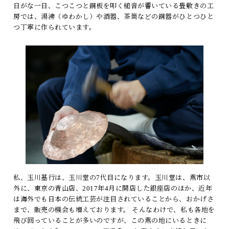
日がな一日、こつこつと銅板を叩く槌音が響いている畳敷きの工
房では、湯沸（ゆわかし）や酒器、茶筒などの銅器がひとつひと
つ丁寧に作られています。
私、玉川基行は、玉川堂の7代目になります。玉川堂は、燕市以
外に、東京の青山店、2017年4月に開店した銀座店のほか、近年
は海外でも日本の伝統工芸が注目されていることから、おかげさ
まで、販売の機会も増えております。 そんなわけで、私も各地を
飛び回っていることが多いのですが、この燕の地にいるときに