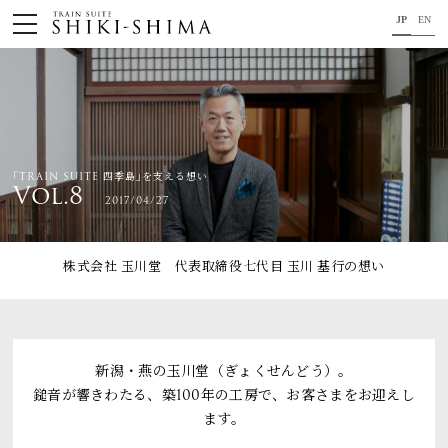
JP
EN
HOME
車内のご紹介
旅の行程のご紹介
｢TRAIN SUITE 四季島｣を支える想い
Vol.8
2017/04/27
パンフレット・旅のお申し込み
オリジナル商品のご案内
株式会社 玉川堂 代表取締役七代目 玉川 基行
の想い
連載コラム
地域をつなぐ懸け橋に。
新潟・燕の玉川堂（ぎょくせんどう）。
鎚音が響きわたる、築100年の工房で、お客さまをお迎えし
コンセプト
ます。
プロジェクトメンバー