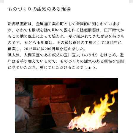
トピックス
ものづくりの活気のある現場
よくあるお問い合わせ
新潟県燕市は、金属加工業の町として全国的に知られています
が、なかでも銅板を鎚で叩いて器を作る鎚起銅器は、江戸時代か
アーカイブ
らこの地の風土によって培われ、受け継がれてきた歴史を持つも
のです。 私ども玉川堂は、その鎚起銅器の工房として1816年に
「TRAIN SUITE 四季島」に安心してご乗車いただくために
創業し、2016年には200周年を迎えました。
公式ソーシャルメディア｜
Instagram
職人は、人間国宝である叔父の玉川宣夫（のりお）をはじめ、近
年は若手が増えているので、ものづくりの活気のある現場を実際
に見ていただき、感じていただけることでしょう。
閉じる