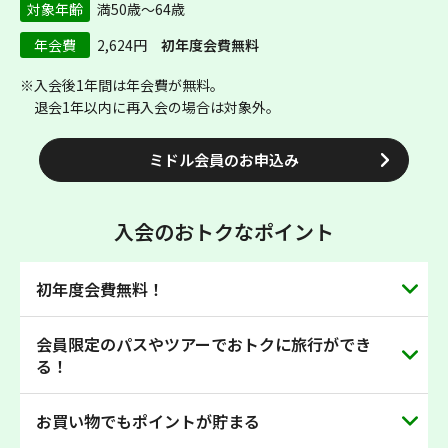
対象年齢
満50歳～64歳
年会費
2,624円
初年度会費無料
※入会後1年間は年会費が無料。
退会1年以内に再入会の場合は対象外。
ミドル会員のお申込み
入会のおトクなポイント
初年度会費無料！
会員限定のパスやツアーでおトクに旅行ができ
まだまだ現役のミドルの旅が、いつものきっぷでおトクに
る！
なります！どんどん貯まるポイントは、お買い物やSuicaへ
チャージなど便利にお使いいただけます！
お買い物でもポイントが貯まる
JR東日本やJR北海道のフリーエリアが乗り放題のきっぷ
「大人の休日倶楽部パス」や、大人の休日倶楽部会員だけ