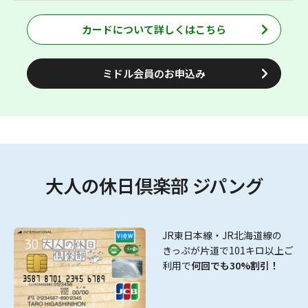
のおトクなきっぷやツアーをご利用いただけます。
JR東日本沿線の駅ビルなど「JRE POINT加盟店」でお買い
カードについて詳しくはこちら
物をする際にカードを提示いただくと、100円（税抜）※1
につきJRE POINTが1ポイント貯まります。
※軽減税率適用の有無にかかわらず、お買い上げ金額から
ミドル会員のお申込み
8%分を差し引いて税抜金額相当といたします。
大人の休日倶楽部 ジパング
JR東日本線・JR北海道線の
きっぷが片道で101キロ以上ご
利用で
何回でも30%割引！