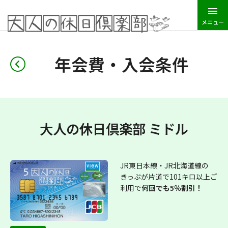
メニュー
JR東日本トップ
大人の休日倶楽部
年会費・入会条件
年会費・入会条件
大人の休日倶楽部 ミドル
JR東日本線・JR北海道線の
きっぷが片道で101キロ以上ご
利用で
何回でも5％割引！