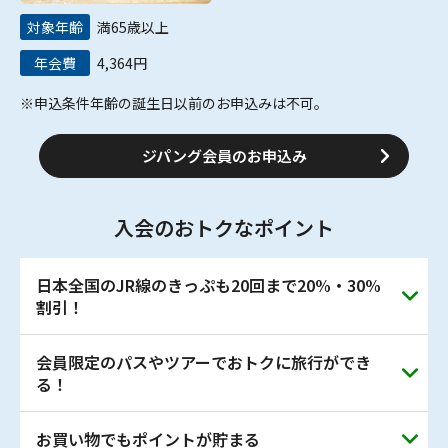
対象年齢
満65歳以上
年会費
4,364円
※申込条件年齢の誕生日以前のお申込みは不可。
ジパング会員のお申込み
入会のおトクなポイント
日本全国のJR線のきっぷも20回まで20%・30%
割引！
会員限定のパスやツアーでおトクに旅行ができ
さらに「大人の休日倶楽部ジパング」会員さまに限り、日
る！
本全国のJR線のきっぷを1～3回目は20%、4～20回目は
30%割引でご利用いただけます。
＜割引条件＞
お買い物でもポイントが貯まる
JR東日本やJR北海道のフリーエリアが乗り放題のきっぷ