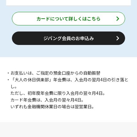
ご購入時、およびご旅行時には、「ジパング倶楽部会員手
「大人の休日倶楽部パス」や、大人の休日倶楽部会員だけ
帳（会員証一体型）」が必要です。
のおトクなきっぷやツアーをご利用いただけます。
※割引は片道で101キロ以上ご利用の場合のみとなります。
JR東日本沿線の駅ビルなど「JRE POINT加盟店」でお買い
カードについて詳しくはこちら
※一部、割引にならない列車（東海道新幹線「のぞみ」、
物をする際にカードを提示いただくと、100円（税抜）※1
につきJRE POINTが1ポイント貯まります。
山陽・九州新幹線「みずほ」を含む）・設備・期間（4月
※軽減税率適用の有無にかかわらず、お買い上げ金額から
27日～5月6日、8月10日～8月19日、12月28日～1月6日
ジパング会員のお申込み
の全期間）があります。
8%分を差し引いて税抜金額相当といたします。
※グランクラス・プレミアムグリーン車を利用する場合は乗
車券のみ割引をご利用いただけます。
※更新会員の方は初回から30%割引でご利用いただけま
す。
・お支払いは、ご指定の預金口座からの自動振替
・「大人の休日倶楽部」年会費は、入会月の翌月4日の引き落と
し。
ただし、初年度年会費に限り入会月の翌々月4日。
カード年会費は、入会月の翌々月4日。
いずれも金融機関休業日の場合は翌営業日。