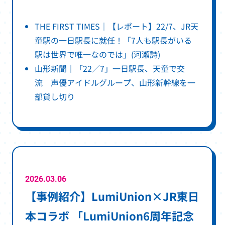
THE FIRST TIMES｜【レポート】22/7、JR天
童駅の一日駅長に就任！「7人も駅長がいる
別
駅は世界で唯一なのでは」(河瀬詩)
ウ
山形新聞｜「22／7」一日駅長、天童で交
ィ
流 声優アイドルグループ、山形新幹線を一
別
ン
部貸し切り
ウ
ド
ィ
ウ
ン
で
ド
開
ウ
き
で
ま
2026.03.06
【事例紹介】LumiUnion×JR東日
開
す
き
本コラボ 「LumiUnion6周年記念
ま