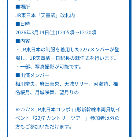
■場所
JR東日本「天童駅」改札内
■日時
2026年3月14日(土)12:05頃～12:20頃
■内容
・JR東日本の制服を着用した22/7メンバーが登
場し、JR天童駅一日駅長の就任式を行います。
・一部、写真撮影が可能です。
■出演メンバー
相川奈央、麻丘真央、天城サリー、河瀬詩、椎
名桜月、月城咲舞、望月りの
※22/7×JR東日本コラボ 山形新幹線車両貸切イ
ベント「22/7 カントリーツアー」参加者以外の
方もご参加いただけます。