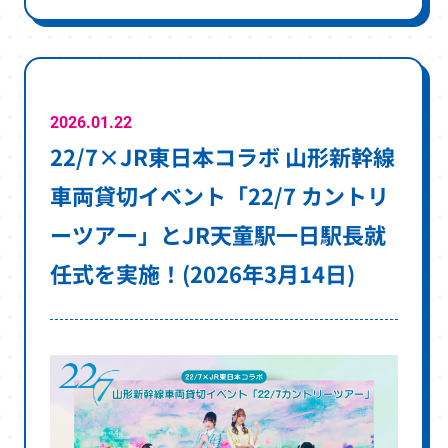
ィ
ン
ド
ウ
で
2026.01.22
22/7×JR東日本コラボ 山形新幹線
開
き
車両貸切イベント「22/7 カントリ
ま
ーツアー」とJR天童駅一日駅長就
す
任式を実施！(2026年3月14日)