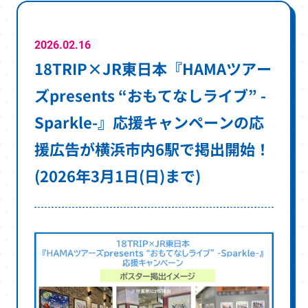
ド
ウ
で
2026.02.16
18TRIP×JR東日本『HAMAツアー
開
き
ズpresents “おもてなしライブ” -
ま
Sparkle-』応援キャンペーンの応
す
援広告が横浜市内6駅で掲出開始！
(2026年3月1日(日)まで)