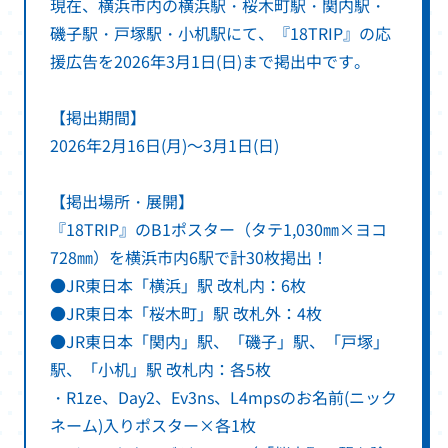
現在、横浜市内の横浜駅・桜木町駅・関内駅・
磯子駅・戸塚駅・小机駅にて、『18TRIP』の応
援広告を2026年3月1日(日)まで掲出中です。
【掲出期間】
2026年2月16日(月)～3月1日(日)
【掲出場所・展開】
『18TRIP』のB1ポスター（タテ1,030㎜×ヨコ
728㎜）を横浜市内6駅で計30枚掲出！
●JR東日本「横浜」駅 改札内：6枚
●JR東日本「桜木町」駅 改札外：4枚
●JR東日本「関内」駅、「磯子」駅、「戸塚」
駅、「小机」駅 改札内：各5枚
・R1ze、Day2、Ev3ns、L4mpsのお名前(ニック
ネーム)入りポスター×各1枚