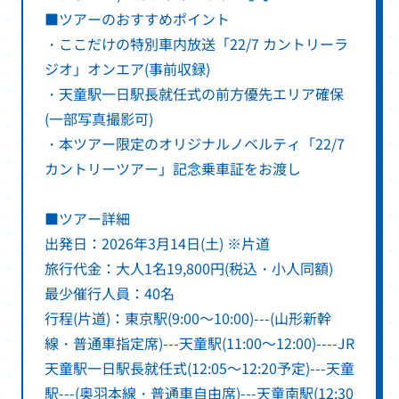
■ツアーのおすすめポイント
・ここだけの特別車内放送「22/7 カントリーラ
ジオ」オンエア(事前収録)
・天童駅一日駅長就任式の前方優先エリア確保
(一部写真撮影可)
・本ツアー限定のオリジナルノベルティ「22/7
カントリーツアー」記念乗車証をお渡し
■ツアー詳細
出発日：2026年3月14日(土) ※片道
旅行代金：大人1名19,800円(税込・小人同額)
最少催行人員：40名
行程(片道)：東京駅(9:00～10:00)---(山形新幹
線・普通車指定席)---天童駅(11:00～12:00)----JR
天童駅一日駅長就任式(12:05～12:20予定)---天童
駅---(奥羽本線・普通車自由席)---天童南駅(12:30