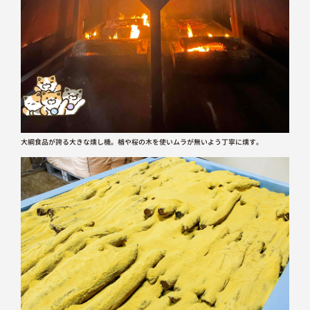
大綱食品が誇る大きな燻し機。楢や桜の木を使いムラが無いよう丁寧に燻す。