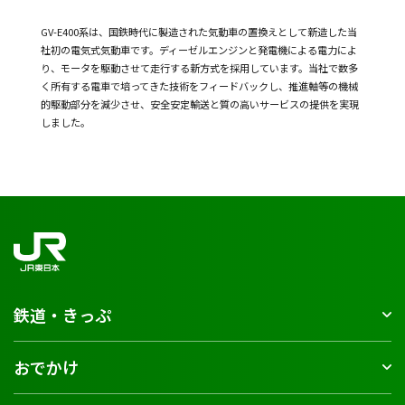
GV-E400系は、国鉄時代に製造された気動車の置換えとして新造した当
社初の電気式気動車です。ディーゼルエンジンと発電機による電力によ
り、モータを駆動させて走行する新方式を採用しています。当社で数多
く所有する電車で培ってきた技術をフィードバックし、推進軸等の機械
的駆動部分を減少させ、安全安定輸送と質の高いサービスの提供を実現
しました。
鉄道・きっぷ
おでかけ