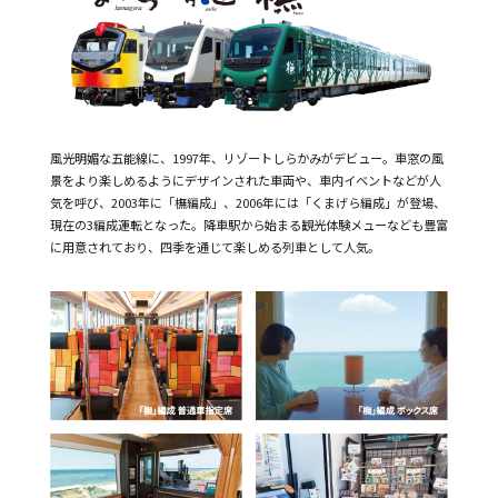
風光明媚な五能線に、1997年、リゾートしらかみがデビュー。車窓の風
景をより楽しめるようにデザインされた車両や、車内イベントなどが人
気を呼び、2003年に「橅編成」、2006年には「くまげら編成」が登場、
現在の3編成運転となった。降車駅から始まる観光体験メューなども豊富
に用意されており、四季を通じて楽しめる列車として人気。