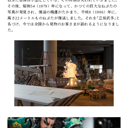
ねぷた自体は小型化していき、その特徴は失われていきました。
その後、昭和54（1979）年になって、かつての巨大なねぷたの
写真が発見され、復活の機運がたかまり、平成8（1996）年に、
高さ22メートルものねぷたが復活しました。それを｢立佞武多｣と
名づけ、今では全国から見物のお客さまが訪れるようになりまし
た。