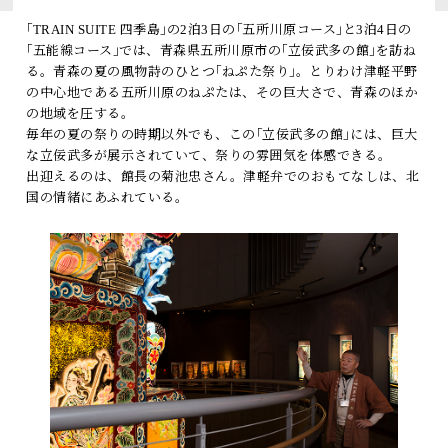
トピックス
｢TRAIN SUITE 四季島｣の2泊3日の｢五所川原コース｣と3泊4日の
｢五能線コース｣では、青森県五所川原市の｢立佞武多の館｣を訪ね
よくあるお問い合わせ
る。青森の夏の風物詩のひとつ｢ねぷた祭り｣。とりわけ津軽平野
の中心地である五所川原のねぷたは、その巨大さで、青森のほか
の地域を圧する。
アーカイブ
毎年の夏の祭りの時期以外でも、この｢立佞武多の館｣には、巨大
「TRAIN SUITE 四季島」に安心してご乗車いただくために
な立佞武多が展示されていて、祭りの雰囲気を体感できる。
出迎えるのは、館長の菊池忠さん。津軽弁でのおもてなしは、北
公式ソーシャルメディア｜
Instagram
国の情緒にあふれている。
閉じる