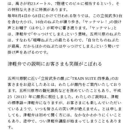
は、高さが約23メートル、7階建てのビルに相当するという、そ
の特別な大きさに特徴があります。
毎年8月4日から8日にかけて行われる祭りでは、この立佞武多3台
を含む大小15、16台のねぷたが練り歩き、｢ヤッテマレ！｣の掛け
声とお囃子（はやし）が町中に響き渡ります。｢ヤッテマレ｣と
は、津軽弁で｢やっつけてしまえ｣という意味。五所川原のねぷた
は、すなわち｢喧嘩ねぷた｣の最たるもので、｢自分たちのねぷた
が最高、だからほかのねぷたはやっつけてしまえ｣という勢いで
掛け声をあげるのです。
津軽弁での説明にお客さまも笑顔がこぼれる
五所川原駅に近い｢立佞武多の館｣に｢TRAIN SUITE 四季島｣のお
客さまをお迎えしたあとは、わたしが館内をご案内いたしており
ます。五所川原市の観光課長などを務めていたこともあり、平成
25（2013）年に館長に就任しました。わたしのご説明は、津軽
の標準語＝津軽弁になりますが、お客さまにも楽しんでいただい
ているようで、いつも皆さんの笑い声が絶えません。とは申しま
しても、津軽弁は初めて聞く方には、なかなかわかりにくいこと
もあり、途中で、つい津軽弁講座が始まってしまうこともありま
す。