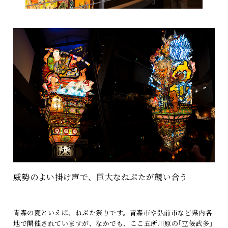
威勢のよい掛け声で、巨大なねぷたが競い合う
青森の夏といえば、ねぷた祭りです。青森市や弘前市など県内各
地で開催されていますが、なかでも、ここ五所川原の｢立佞武多｣