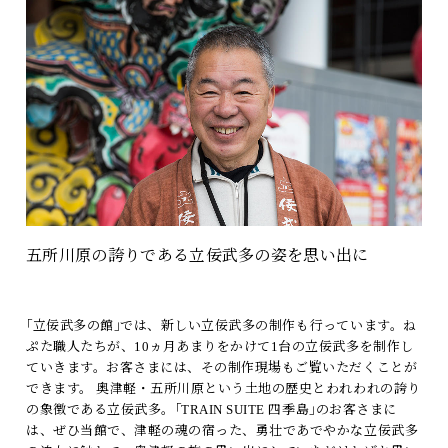
五所川原の誇りである立佞武多の姿を思い出に
｢立佞武多の館｣では、新しい立佞武多の制作も行っています。ね
ぷた職人たちが、10ヵ月あまりをかけて1台の立佞武多を制作し
ていきます。お客さまには、その制作現場もご覧いただくことが
できます。 奥津軽・五所川原という土地の歴史とわれわれの誇り
の象徴である立佞武多。｢TRAIN SUITE 四季島｣のお客さまに
は、ぜひ当館で、津軽の魂の宿った、勇壮であでやかな立佞武多