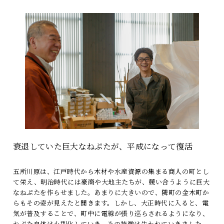
衰退していた巨大なねぷたが、平成になって復活
五所川原は、江戸時代から木材や水産資源の集まる商人の町とし
て栄え、明治時代には豪商や大地主たちが、競い合うように巨大
なねぷたを作らせました。あまりに大きいので、隣町の金木町か
らもその姿が見えたと聞きます。しかし、大正時代に入ると、電
気が普及することで、町中に電線が張り巡らされるようになり、