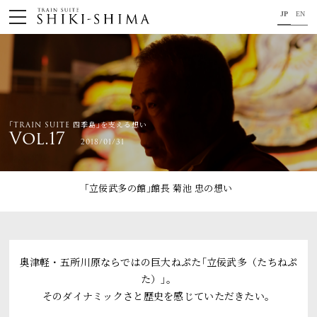
JP
EN
HOME
車内のご紹介
旅の行程のご紹介
｢TRAIN SUITE 四季島｣を支える想い
Vol.17
2018/01/31
パンフレット・旅のお申し込み
オリジナル商品のご案内
｢立佞武多の館｣館長 菊池 忠
の想い
連載コラム
地域をつなぐ懸け橋に。
奥津軽・五所川原ならではの巨大ねぷた｢立佞武多（たちねぷ
た）｣。
コンセプト
そのダイナミックさと歴史を感じていただきたい。
プロジェクトメンバー