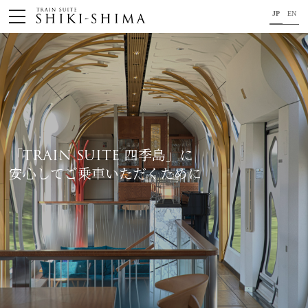
JP
EN
HOME
車内のご紹介
旅の行程のご紹介
パンフレット・旅のお申し込み
「TRAIN SUITE 四季島」に
安心してご乗車いただくために
オリジナル商品のご案内
連載コラム
地域をつなぐ懸け橋に。
コンセプト
プロジェクトメンバー