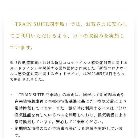
トピックス
よくあるお問い合わせ
「TRAIN SUITE四季島」では、お客さまに安心し
てご利用いただけるよう、以下の取組みを実施し
アーカイブ
「TRAIN SUITE 四季島」に安心してご乗車いただくために
ています。
公式ソーシャルメディア｜
Instagram
※「鉄軌道事業における新型コロナウイルス感染症対策に関する
ガイドライン」や関係する業界団体が作成した「新型コロナウイ
ルス感染症対策に関するガイドライン」は2023年5月8日をもっ
閉じる
て廃止されました。
「TRAIN SUITE 四季島」の車両は、国が示す新幹線車両や
在来線特急車両と同様の技術基準に基づき、換気装置により
常時換気しています。また、観光時に利用するバスは十分な
換気性能を有しているバスを利用しており、換気装置により
常時換気しています。安心してご乗車ください。
定期的な清掃のなかで消毒液等による除菌を実施していま
す。