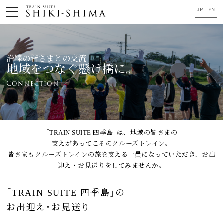
JP
EN
HOME
沿線の皆さまとの交流
車内のご紹介
地域をつなぐ懸け橋に。
旅の行程のご紹介
Connection
パンフレット・旅のお申し込み
オリジナル商品のご案内
｢TRAIN SUITE 四季島｣は、地域の皆さまの
支えがあってこそのクルーズトレイン。
連載コラム
皆さまもクルーズトレインの旅を支える一員になっていただき、お出
迎え・お見送りをしてみませんか。
地域をつなぐ懸け橋に。
｢TRAIN SUITE 四季島｣の
コンセプト
お出迎え･お見送り
プロジェクトメンバー