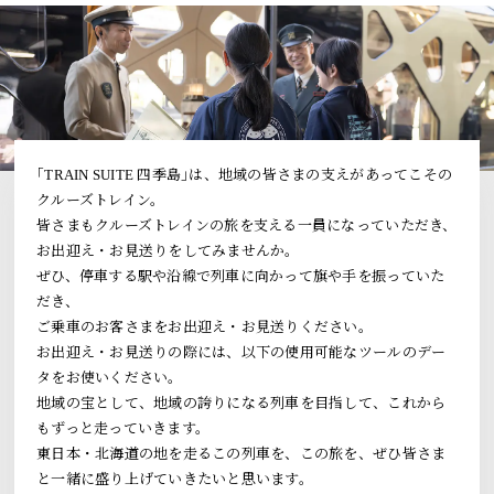
トピックス
よくあるお問い合わせ
アーカイブ
「TRAIN SUITE 四季島」に安心してご乗車いただくために
｢TRAIN SUITE 四季島｣は、地域の皆さまの支えがあってこその
クルーズトレイン。
公式ソーシャルメディア｜
Instagram
皆さまもクルーズトレインの旅を支える一員になっていただき、
お出迎え・お見送りをしてみませんか。
ぜひ、停車する駅や沿線で列車に向かって旗や手を振っていた
閉じる
だき、
ご乗車のお客さまをお出迎え・お見送りください。
お出迎え・お見送りの際には、以下の使用可能なツールのデー
タをお使いください。
地域の宝として、地域の誇りになる列車を目指して、これから
もずっと走っていきます。
東日本・北海道の地を走るこの列車を、この旅を、ぜひ皆さま
と一緒に盛り上げていきたいと思います。