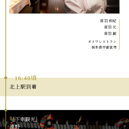
音羽 和紀
音羽 元
音羽 創
オトワレストラン
栃木県宇都宮市
16:40頃
北上駅到着
［
下
車
観
光
］
遠
野