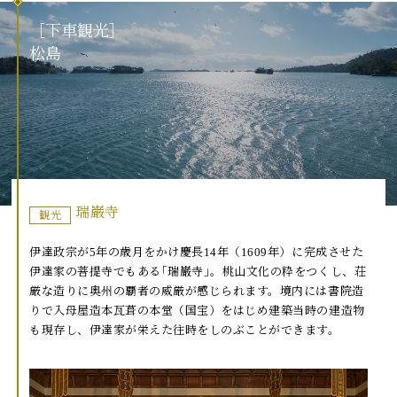
［
下
車
観
光
］
松
島
瑞巌寺
観光
伊達政宗が5年の歳月をかけ慶長14年（1609年）に完成させた
伊達家の菩提寺でもある｢瑞巌寺｣。桃山文化の粋をつくし、荘
厳な造りに奥州の覇者の威厳が感じられます。境内には書院造
りで入母屋造本瓦葺の本堂（国宝）をはじめ建築当時の建造物
も現存し、伊達家が栄えた往時をしのぶことができます。