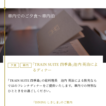
車
内
で
の
ご
夕
食
〜
車
内
泊
｢TRAIN SUITE 四季島｣池内 英治によ
夕食
車内
るディナー
｢TRAIN SUITE 四季島｣の総料理長 池内 英治による旅先なら
ではのフレンチディナーをご提供いたします。車内での特別な
ひとときをお過ごしください。
｢DINING しきしま｣のご案内