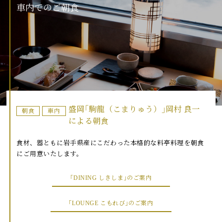
車
内
で
の
ご
朝
食
盛岡｢駒龍（こまりゅう）｣岡村 良一
朝食
車内
による朝食
食材、器ともに岩手県産にこだわった本格的な料亭料理を朝食
にご用意いたします。
｢DINING しきしま｣のご案内
｢LOUNGE こもれび｣のご案内