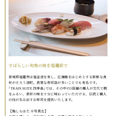
すばらしい旬魚の味を塩竈前で
宮城県塩竈市は塩釜港を有し、近海鮪をはじめとする新鮮な食
材がそろう港町。良質な寿司店が多いことでも有名です。
｢TRAIN SUITE 四季島｣では、その中の3店舗の職人が交代で腕
をふるい、素材の味を十分に味わっていただける、伝統と職人
の技が生み出すお寿司を提供いたします。
【鮨しらはた ※写真左】