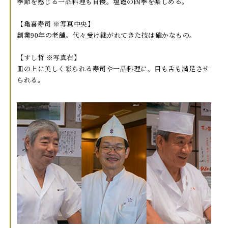
季節を感じる一品料理も自慢。塩竈の四季を楽しめる。
【亀喜寿司 ※写真中央】
創業90年の老舗。代々受け継がれてきた技は確かなもの。
【すし哲 ※写真右】
皿の上に美しく彩られる寿司や一品料理に、目も舌も満足させ
られる。