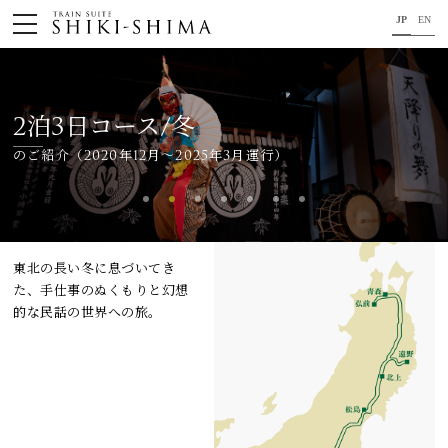
JP
EN
HOME
車内のご紹介
2泊3日コース/冬
のご紹介（2020年12月～2025年3月運行）
旅の行程のご紹介
パンフレット・旅のお申し込み
オリジナル商品のご案内
東北の長い冬に息づいてき
た、手仕事のぬくもりと幻想
連載コラム
的な民話の世界への旅。
地域をつなぐ懸け橋に。
コンセプト
プロジェクトメンバー