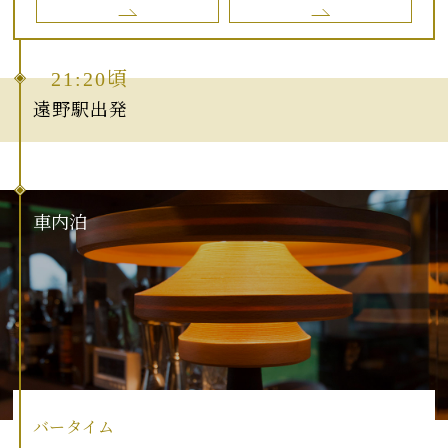
21:20頃
遠野駅出発
車
内
泊
バータイム