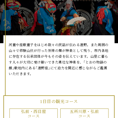
河童や座敷童子をはじめ数々の民話が伝わる遠野。また周囲の
山々で修験山伏が行った祈祷の舞が神楽として残り、市内各地
に存在する伝承団体が今もその姿を伝えています。山里に暮ら
す人々が大切に受け継いできた勇壮な神楽を、｢とおの物語の
館｣敷地内にある｢遠野座｣にて迫力を間近に感じながらご鑑賞
いただきます。
1日目の観光コース
弘前・西目屋
五所川原・弘前
コース
コース