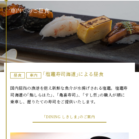
車
内
で
の
ご
昼
食
｢塩竈寿司海道｣による昼食
昼食
車内
国内屈指の漁港を抱え新鮮な魚介が水揚げされる塩竈。塩竈寿
司海道の｢鮨しらはた｣、｢亀喜寿司｣、｢すし哲｣の職人が順に
乗車し、握りたての寿司をご提供いたします。
｢DINING しきしま｣のご案内