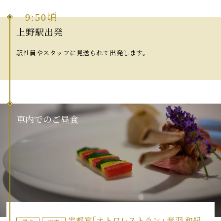
9:50頃
上野駅出発
駅社員やスタッフに見送られて出発します。
車
内
で
の
ご
昼
食
宇都宮｢オトワレストラン｣ 音羽 和紀