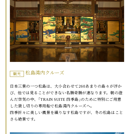
松島湾内クルーズ
観光
日本三景の一つ松島は、大小合わせて260あまりの島々が浮か
び、他では見ることができない名勝奇勝が連なります。朝の澄
んだ空気の中、｢TRAIN SUITE 四季島｣のために特別にご用意
した貸し切りの専用船で松島湾内クルーズへ。
四季折々に美しい風景を織りなす松島ですが、冬の松島はこと
さら絶景です。