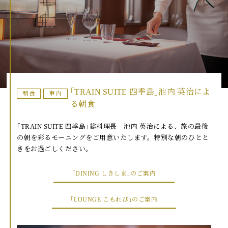
｢TRAIN SUITE 四季島｣池内 英治によ
朝食
車内
る朝食
｢TRAIN SUITE 四季島｣総料理長 池内 英治による、旅の最後
の朝を彩るモーニングをご用意いたします。特別な朝のひとと
きをお過ごしください。
｢DINING しきしま｣のご案内
｢LOUNGE こもれび｣のご案内