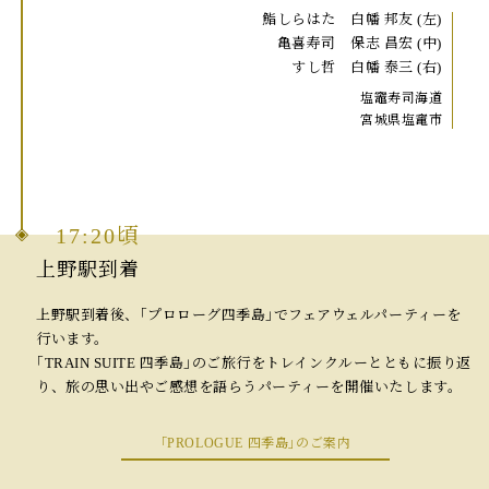
鮨しらはた 白幡 邦友 (左)
亀喜寿司 保志 昌宏 (中)
すし哲 白幡 泰三 (右)
塩竈寿司海道
宮城県塩竃市
17:20頃
上野駅到着
上野駅到着後、｢プロローグ四季島｣でフェアウェルパーティーを
行います。
｢TRAIN SUITE 四季島｣のご旅行をトレインクルーとともに振り返
り、旅の思い出やご感想を語らうパーティーを開催いたします。
｢PROLOGUE 四季島｣のご案内