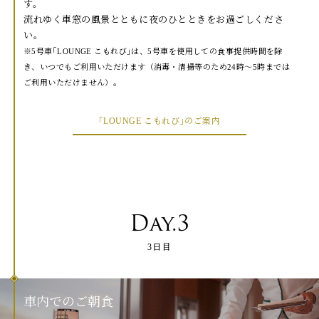
す。
流れゆく車窓の風景とともに夜のひとときをお過ごしくださ
い。
5号車｢LOUNGE こもれび｣は、5号車を使用しての食事提供時間を除
き、いつでもご利用いただけます（消毒・清掃等のため24時～5時までは
ご利用いただけません）。
｢LOUNGE こもれび｣のご案内
Day.3
3日目
車
内
で
の
ご
朝
食