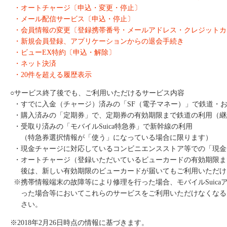
・オートチャージ〔申込・変更・停止〕
・メール配信サービス〔申込・停止〕
・会員情報の変更〔登録携帯番号・メールアドレス・クレジットカ
・新規会員登録、アプリケーションからの退会手続き
・ビューEX特約〔申込・解除〕
・ネット決済
・20件を超える履歴表示
○サービス終了後でも、ご利用いただけるサービス内容
・すでに入金（チャージ）済みの「SF（電子マネー）」で鉄道・
・購入済みの「定期券」で、定期券の有効期限まで鉄道の利用（継
・受取り済みの「モバイルSuica特急券」で新幹線の利用
（特急券選択情報が「使う」になっている場合に限ります）
・現金チャージに対応しているコンビニエンスストア等での「現金
・オートチャージ（登録いただいているビューカードの有効期限ま
後は、新しい有効期限のビューカードが届いてもご利用いただけ
※携帯情報端末の故障等により修理を行った場合、モバイルSuic
った場合等においてこれらのサービスをご利用いただけなくなる
さい。
※2018年2月26日時点の情報に基づきます。