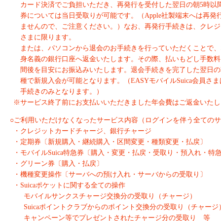
カード決済でご負担いただき、再発行を受付した翌日の朝5時以
券については当日受取りが可能です。（Apple社製端末へは再
ませんので、ご注意ください。）なお、再発行手続きは、クレジ
さまに限ります。
または、パソコンから退会のお手続きを行っていただくことで、
身名義の銀行口座へ返金いたします。その際、払いもどし手数料と
間後を目安にお振込みいたします。退会手続きを完了した翌日の朝
種で新規入会が可能となります。（EASYモバイルSuica会員
手続きのみとなります。）
※サービス終了前にお支払いいただきました年会費はご返金いたし
○ご利用いただけなくなったサービス内容（ログインを伴う全ての
・クレジットカードチャージ、銀行チャージ
・定期券〔新規購入・継続購入・区間変更・種類変更・払戻〕
・モバイルSuica特急券〔購入・変更・払戻・受取り・預入れ・特
・グリーン券〔購入・払戻〕
・機種変更操作〔サーバへの預け入れ・サーバからの受取り〕
・Suicaポケットに関する全ての操作
モバイルサンクスチャージ交換分の受取り（チャージ）
Suicaポイントクラブからのポイント交換分の受取り（チャージ
キャンペーン等でプレゼントされたチャージ分の受取り 等