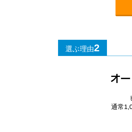
2
選ぶ理由
通常1