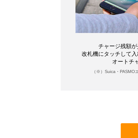
チャージ残額が
改札機にタッチして
入
オートチ
（※）Suica・PASMO