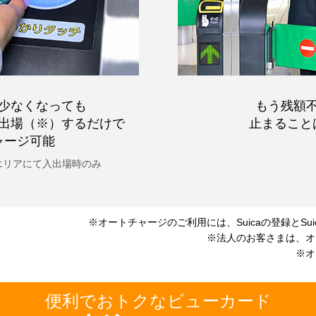
少なくなっても
もう残額
出場（※）するだけで
止まること
ャージ可能
エリア
にて入出場時のみ
※オートチャージのご利用には、Suicaの登録と
S
※法人のお客さまは、オ
※オ
便利でおトクなビューカード