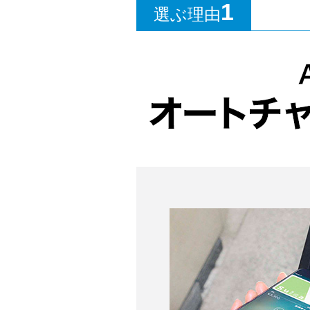
1
選ぶ理由