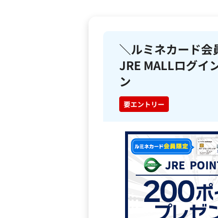
＼ルミネカード会
JRE MALLログ
ン
要エントリー