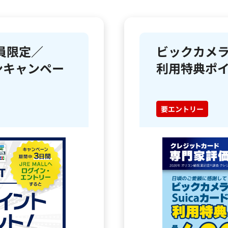
員限定／
ビックカメラS
インキャンペー
利用特典ポ
要エントリー