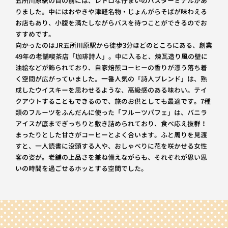
五所川原駅の目の前には、レトロな佇まいのバスターミナルがあ
りました。中にはおやきや津軽名物・じょんがらそばが味わえる
お店もあり、小腹を満たしながらバスを待つことができるのでお
すすめです。
向かったのはJR五所川原駅から徒歩3分ほどのところにある、創業
49年の老舗喫茶店「珈琲詩人」。中に入ると、煉瓦造り風の壁に
油絵などが飾られており、自家焙煎コーヒーの香りが漂う落ち着
く空間が広がっていました。一番人気の「詩人ブレンド」は、熟
成したウイスキーを思わせるような、高級感のある味わい。テイ
クアウトすることもできるので、旅のお供としても最適です。7種
類のフルーツをふんだんに使った「フルーツパフェ」は、バニラ
アイスが底までぎっちりと敷き詰められており、食べ応え抜群！
まったりとした甘さがコーヒーとよく合います。ふと周りを見渡
すと、一人読書に没頭する人や、おしゃべりに花を咲かせる女性
客の姿が。老舗の上品さを兼ね備えながらも、それぞれが思い思
いの時間を過ごせるホッとする空間でした。