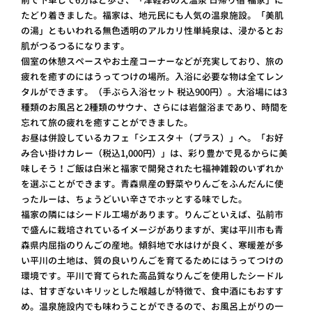
たどり着きました。福家は、地元民にも人気の温泉施設。「美肌
の湯」ともいわれる無色透明のアルカリ性単純泉は、浸かるとお
肌がつるつるになります。
個室の休憩スペースやお土産コーナーなどが充実しており、旅の
疲れを癒すのにはうってつけの場所。入浴に必要な物は全てレン
タルができます。（手ぶら入浴セット 税込900円）。大浴場には3
種類のお風呂と2種類のサウナ、さらには岩盤浴まであり、時間を
忘れて旅の疲れを癒すことができました。
お昼は併設しているカフェ「シエスタ＋（プラス）」へ。「お好
み合い掛けカレー（税込1,000円）」は、彩り豊かで見るからに美
味しそう！ご飯は白米と福家で開発された七福神雑穀のいずれか
を選ぶことができます。青森県産の野菜やりんごをふんだんに使
ったルーは、ちょうどいい辛さでホッとする味でした。
福家の隣にはシードル工場があります。りんごといえば、弘前市
で盛んに栽培されているイメージがありますが、実は平川市も青
森県内屈指のりんごの産地。傾斜地で水はけが良く、寒暖差が多
い平川の土地は、質の良いりんごを育てるためにはうってつけの
環境です。平川で育てられた高品質なりんごを使用したシードル
は、甘すぎないキリッとした喉越しが特徴で、食中酒にもおすす
め。温泉施設内でも味わうことができるので、お風呂上がりの一