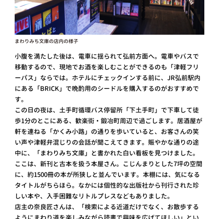
まわりみち文庫の店内の様子
小腹を満たした後は、電車に揺られて弘前方面へ。電車やバスで
移動するので、現地でお酒を楽しむことができるのも「津軽フリ
ーパス」ならでは。ホテルにチェックインする前に、JR弘前駅内
にある「BRICK」で晩酌用のシードルを購入するのがおすすめで
す。
この日の夜は、土手町循環バス停留所「下土手町」で下車して徒
歩1分のとこにある、歓楽街・鍛冶町周辺で過ごします。居酒屋が
軒を連ねる「かくみ小路」の通りを歩いていると、お客さんの笑
い声や津軽弁混じりの会話が聞こえてきます。賑やかな通りの途
中に、「まわりみち文庫」と書かれた白い看板を見つけました。
ここは、新刊と古本を扱う本屋さん。こじんまりとした7坪の空間
に、約1500冊の本が所狭しと並んでいます。本棚には、気になる
タイトルがちらほら。なかには個性的な出版社から刊行された珍
しい本や、入手困難なリトルプレスなどもありました。
店主の奈良匠さんは、「検索による近道だけでなく、お散歩する
ようにまわり道を楽しみながら読書で興味を広げてほしい」とい