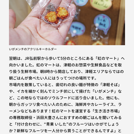
いがメンチのアクリルキーホルダー
翌朝は、JR弘前駅から歩いて5分のところにある「虹のマート」へ
向かいました。虹のマートは、津軽のお惣菜や生鮮食品などを取
り扱う生鮮市場。朝8時から開店しており、津軽エリアならではの
朝ごはんが食べたい人にはうってつけの場所です。
市場内を散策していると、歯切れの良い麺が特徴の「津軽そば」
や、イカを細かく刻んでミンチ状にして揚げた「いがメンチ」な
ど、この地ならではのソウルフードに巡り合いました。他にも、
朝からガッツリ食べたい人のために、海鮮丼やカレーライス、ラ
ーメンなどもあります！虹のマートを運営する「生き活き市場」
の専務取締役・浜田大豊さんにおすすめの朝ごはんを聞いてみる
と「付け合わせに、“青果 いした”のフルーツはいかがでしょう
か？新鮮なフルーツを一人分から買うことができるんですよ」と