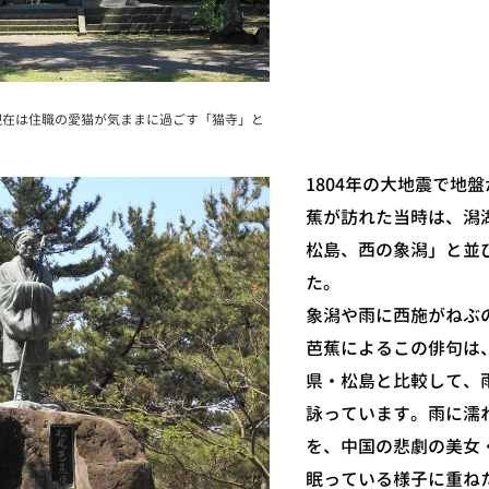
現在は住職の愛猫が気ままに過ごす「猫寺」と
1804年の大地震で地
蕉が訪れた当時は、潟
松島、西の象潟」と並
た。
象潟や雨に西施がねぶ
芭蕉によるこの俳句は
県・松島と比較して、
詠っています。雨に濡
を、中国の悲劇の美女
眠っている様子に重ね