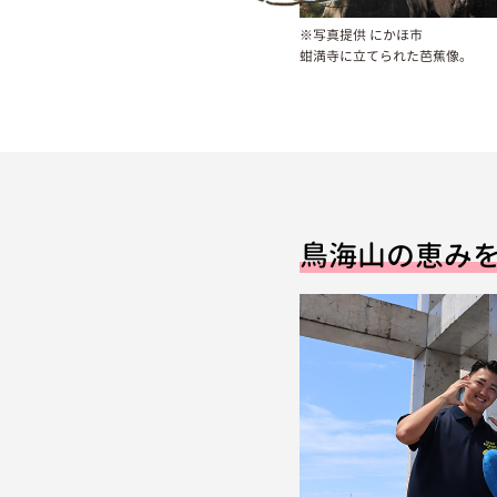
※写真提供 にかほ市
蚶満寺に立てられた芭蕉像。
鳥海山の恵み