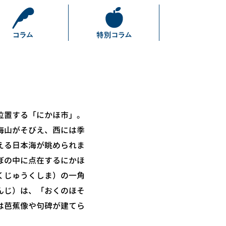
位置する「にかほ市」。
海山がそびえ、西には季
える日本海が眺められま
ぼの中に点在するにかほ
くじゅうくしま）の一角
んじ）は、「おくのほそ
は芭蕉像や句碑が建てら