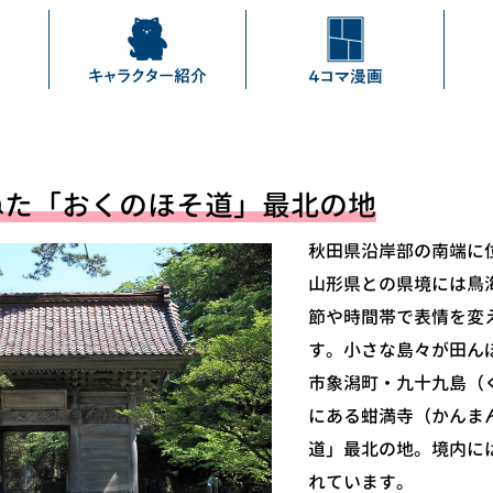
ねた「おくのほそ道」最北の地
秋田県沿岸部の南端に
山形県との県境には鳥
節や時間帯で表情を変
す。小さな島々が田ん
市象潟町・九十九島（
にある蚶満寺（かんま
道」最北の地。境内に
れています。