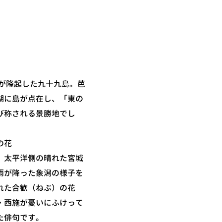
盤が隆起した九十九島。芭
湖に島が点在し、「東の
び称される景勝地でし
の花
、太平洋側の晴れた宮城
雨が降った象潟の様子を
れた合歓（ねぶ）の花
・西施が憂いにふけって
た俳句です。