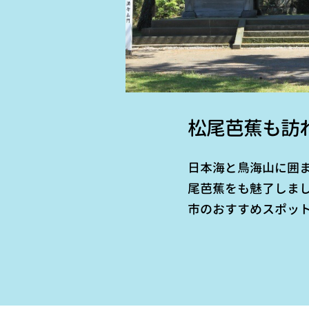
松尾芭蕉も訪
日本海と鳥海山に囲
尾芭蕉をも魅了しま
市のおすすめスポッ