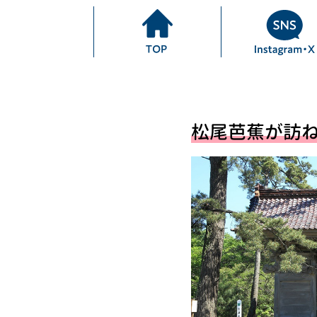
松尾芭蕉が訪