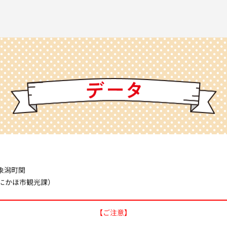
象潟町関
30（にかほ市観光課）
【ご注意】