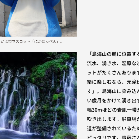
にかほ市マスコット「にかほっぺん」。
「鳥海山の麓に位置す
流水、湧き水、湿原な
ットがたくさんありま
緒に楽しむなら、元滝
す」。鳥海山に染み込
い歳月をかけて湧き出
幅30mほどの岩肌一帯
吹き出します。駐車場
道が整備されているた
ピッタリです。齋藤さ