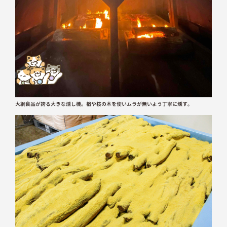
大綱食品が誇る大きな燻し機。楢や桜の木を使いムラが無いよう丁寧に燻す。