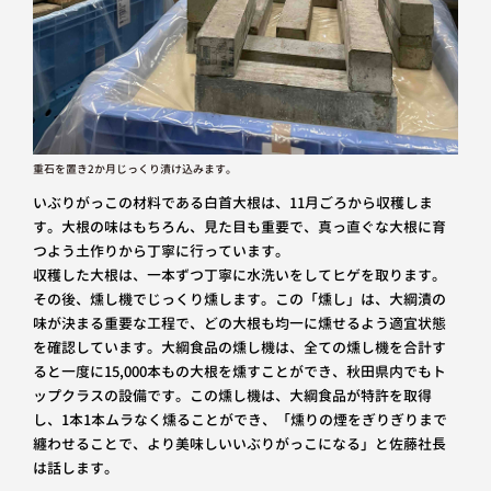
重石を置き2か月じっくり漬け込みます。
いぶりがっこの材料である白首大根は、11月ごろから収穫しま
す。大根の味はもちろん、見た目も重要で、真っ直ぐな大根に育
つよう土作りから丁寧に行っています。
収穫した大根は、一本ずつ丁寧に水洗いをしてヒゲを取ります。
その後、燻し機でじっくり燻します。この「燻し」は、大綱漬の
味が決まる重要な工程で、どの大根も均一に燻せるよう適宜状態
を確認しています。大綱食品の燻し機は、全ての燻し機を合計す
ると一度に15,000本もの大根を燻すことができ、秋田県内でもト
ップクラスの設備です。この燻し機は、大綱食品が特許を取得
し、1本1本ムラなく燻ることができ、「燻りの煙をぎりぎりまで
纏わせることで、より美味しいいぶりがっこになる」と佐藤社長
は話します。