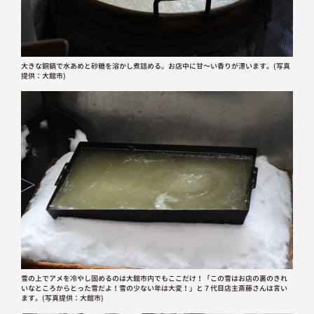
大きな銅鍋で水あめと砂糖を溶かし煮詰める。お店中に甘～い香りが漂います。(写真
提供：大館市)
雪の上でアメを冷やし固めるのは大館市内でもここだけ！「この雪はお店の裏のきれ
いなところからとった雪だよ！雪の少ない年は大変！」と７代目店主斎藤さんは言い
ます。(写真提供：大館市)