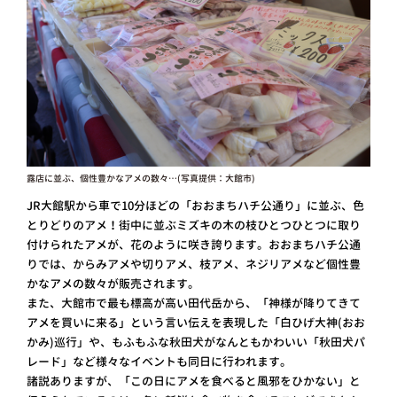
露店に並ぶ、個性豊かなアメの数々…(写真提供：大館市)
JR大館駅から車で10分ほどの「おおまちハチ公通り」に並ぶ、色
とりどりのアメ！街中に並ぶミズキの木の枝ひとつひとつに取り
付けられたアメが、花のように咲き誇ります。おおまちハチ公通
りでは、からみアメや切りアメ、枝アメ、ネジリアメなど個性豊
かなアメの数々が販売されます。
また、大館市で最も標高が高い田代岳から、「神様が降りてきて
アメを買いに来る」という言い伝えを表現した「白ひげ大神(おお
かみ)巡行」や、もふもふな秋田犬がなんともかわいい「秋田犬パ
レード」など様々なイベントも同日に行われます。
諸説ありますが、「この日にアメを食べると風邪をひかない」と