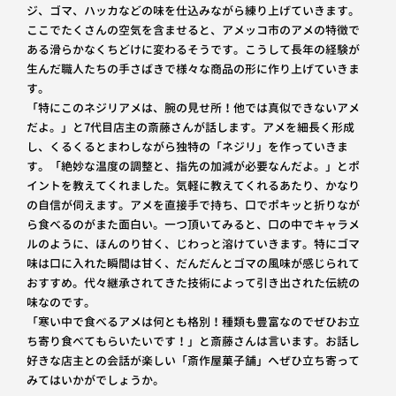
ジ、ゴマ、ハッカなどの味を仕込みながら練り上げていきます。
ここでたくさんの空気を含ませると、アメッコ市のアメの特徴で
ある滑らかなくちどけに変わるそうです。こうして長年の経験が
生んだ職人たちの手さばきで様々な商品の形に作り上げていきま
す。
「特にこのネジリアメは、腕の見せ所！他では真似できないアメ
だよ。」と7代目店主の斎藤さんが話します。アメを細長く形成
し、くるくるとまわしながら独特の「ネジリ」を作っていきま
す。「絶妙な温度の調整と、指先の加減が必要なんだよ。」とポ
イントを教えてくれました。気軽に教えてくれるあたり、かなり
の自信が伺えます。アメを直接手で持ち、口でポキッと折りなが
ら食べるのがまた面白い。一つ頂いてみると、口の中でキャラメ
ルのように、ほんのり甘く、じわっと溶けていきます。特にゴマ
味は口に入れた瞬間は甘く、だんだんとゴマの風味が感じられて
おすすめ。代々継承されてきた技術によって引き出された伝統の
味なのです。
「寒い中で食べるアメは何とも格別！種類も豊富なのでぜひお立
ち寄り食べてもらいたいです！」と斎藤さんは言います。お話し
好きな店主との会話が楽しい「斎作屋菓子舗」へぜひ立ち寄って
みてはいかがでしょうか。