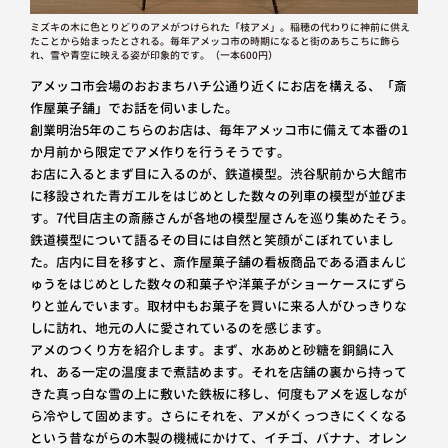
ミズキの木に色とりどりのアメがつけられた「枝アメ」。稲穂の代わりに神前に供え
たことから始まったとされる。毎年アメッコ市の時期になると街のあちこちに飾ら
れ、雪や青空に映える姿が印象的です。（一本600円）
アメッコ市会場のおおまちハチ公通り近くにお店を構える、「斎
作屋菓子舗」でお話を伺いました。
創業明治5年のこちらのお店は、毎年アメッコ市に備えて本番の1
か月前から限定でアメ作りを行うそうです。
お店に入るとまず目に入るのが、鉄道模型。渋谷駅前から大館市
に移設された青ガエルをはじめとした数々の列車の模型が並びま
す。7代目店主の斎藤さんが各地の模型屋さんを巡り集めたそう。
鉄道模型について語るその目には自然と笑顔がこぼれていまし
た。店内に目を移すと、斎作屋菓子舗の看板商品である酒まんじ
ゅうをはじめとした数々の和菓子や洋菓子がショーケースにずら
りと並んでいます。取材中もお菓子を買いに来る人がひっきりな
しに訪れ、地元の人に愛されているのを感じます。
アメのつくり方を紹介します。まず、水あめと砂糖を銅鍋に入
れ、ある一定の温度まで煮詰めます。それを店舗の裏から持って
きた真っ白な雪の上に敷いた鉄板に移し、何度もアメを返しなが
ら冷やして固めます。さらにそれを、アメがくっつきにくくなる
という昔ながらの木製の機械にかけて、イチゴ、バナナ、オレン