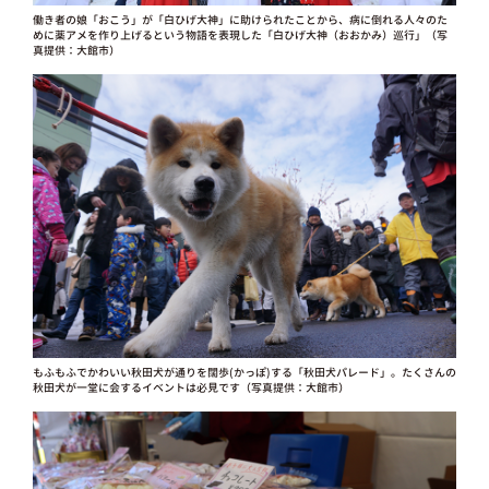
働き者の娘「おこう」が「白ひげ大神」に助けられたことから、病に倒れる人々のた
めに薬アメを作り上げるという物語を表現した「白ひげ大神（おおかみ）巡行」（写
真提供：大館市）
もふもふでかわいい秋田犬が通りを闊歩(かっぽ)する「秋田犬パレード」。たくさんの
秋田犬が一堂に会するイベントは必見です（写真提供：大館市）