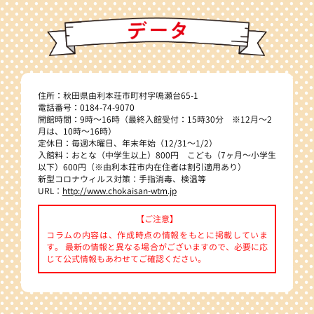
住所：秋田県由利本荘市町村字鳴瀬台65-1
電話番号：0184-74-9070
開館時間：9時～16時（最終入館受付：15時30分 ※12月～2
月は、10時～16時）
定休日：毎週木曜日、年末年始（12/31～1/2）
入館料：おとな（中学生以上）800円 こども（7ヶ月～小学生
以下）600円（※由利本荘市内在住者は割引適用あり）
新型コロナウィルス対策：手指消毒、検温等
URL：
http://www.chokaisan-wtm.jp
【ご注意】
コラムの内容は、作成時点の情報をもとに掲載していま
す。 最新の情報と異なる場合がございますので、必要に応
じて公式情報もあわせてご確認ください。