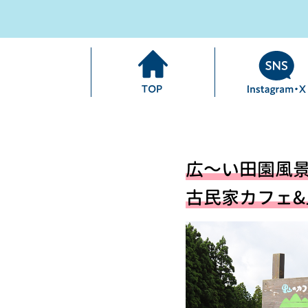
広～い田園風
古民家カフェ&