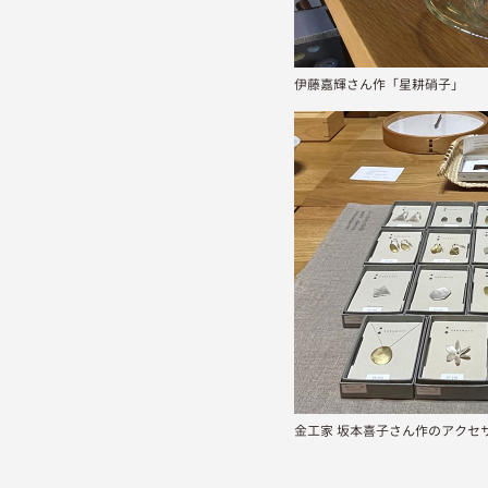
伊藤嘉輝さん作「星耕硝子」
金工家 坂本喜子さん作のアクセ