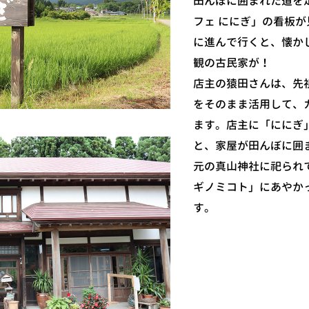
田んぼに囲まれた道を
フェ ににぎ」の看板
に進んで行くと、懐か
観の古民家が！
店主の猿田さんは、先
をそのまま活用して、
ます。店主に「ににぎ
と、家屋が田んぼに囲
元の真山神社に祀られ
ギノミコト」にあやか
す。