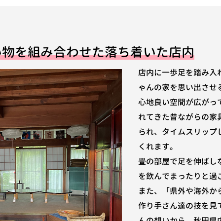
い物を組み合わせた落ち着いた店内
店内に一歩足を踏み入
ゃんの家を思い出させ
心地良い空間が広がっ
れてきた昔ながらの家
られ、タイムスリップ
くれます。
畳の部屋で足を伸ばし
を飲んでまったりと過
また、「県外や海外か
作り手さん達の技を見
んの想いから、秋田県