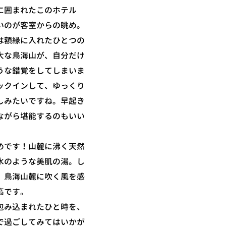
に囲まれたこのホテル
いのが客室からの眺め。
は額縁に入れたひとつの
大な鳥海山が、自分だけ
うな錯覚をしてしまいま
ックインして、ゆっくり
しみたいですね。早起き
ながら堪能するのもいい
めです！山麓に沸く天然
水のような美肌の湯。し
、鳥海山麓に吹く風を感
高です。
包み込まれたひと時を、
で過ごしてみてはいかが