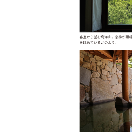
客室から望む鳥海山。窓枠が額
を眺めているかのよう。