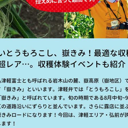
いとうもろこし、嶽きみ！最適な収
超レア…。収穫体験イベントも紹介
名津軽富士とも呼ばれる岩木山の麓、嶽高原（嶽地区）
て「嶽きみ」といいます。津軽弁では「とうもろこし」
嶽きみ」と呼ばれています。旬の時期である8月中旬~
区の道路沿いにずらりと並んでいます。さらに露店に並
嶽きみロードになります！今回は、津軽エリア・弘前が
します！