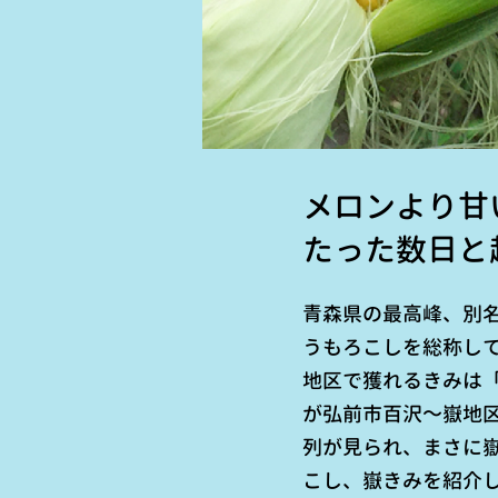
メロンより甘
たった数日と
青森県の最高峰、別
うもろこしを総称し
地区で獲れるきみは「
が弘前市百沢～嶽地
列が見られ、まさに
こし、嶽きみを紹介