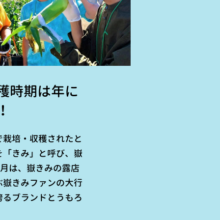
穫時期は年に
！
で栽培・収穫されたと
を「きみ」と呼び、嶽
9月は、嶽きみの露店
ぶ嶽きみファンの大行
誇るブランドとうもろ