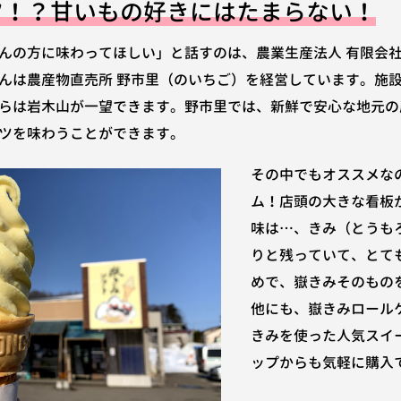
ツ！？甘いもの好きにはたまらない！
の方に味わってほしい」と話すのは、農業生産法人 有限会社 A
んは農産物直売所 野市里（のいちご）を経営しています。施
らは岩木山が一望できます。野市里では、新鮮で安心な地元の
ツを味わうことができます。
その中でもオススメな
ム！店頭の大きな看板
味は…、きみ（とうも
りと残っていて、とて
めで、嶽きみそのもの
他にも、嶽きみロール
きみを使った人気スイ
ップからも気軽に購入