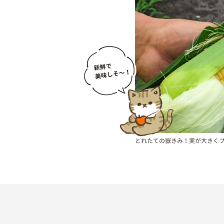
とれたての嶽きみ！実が大きく