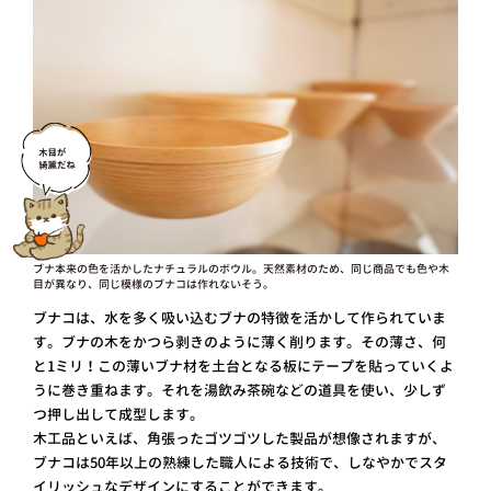
ブナ本来の色を活かしたナチュラルのボウル。天然素材のため、同じ商品でも色や木
目が異なり、同じ模様のブナコは作れないそう。
ブナコは、水を多く吸い込むブナの特徴を活かして作られていま
す。ブナの木をかつら剥きのように薄く削ります。その薄さ、何
と1ミリ！この薄いブナ材を土台となる板にテープを貼っていくよ
うに巻き重ねます。それを湯飲み茶碗などの道具を使い、少しず
つ押し出して成型します。
木工品といえば、角張ったゴツゴツした製品が想像されますが、
ブナコは50年以上の熟練した職人による技術で、しなやかでスタ
イリッシュなデザインにすることができます。