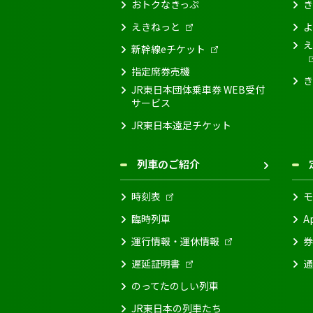
おトクなきっぷ
き
えきねっと
よ
え
新幹線eチケット
指定席券売機
き
JR東日本団体乗車券 WEB受付
サービス
JR東日本遠足チケット
列車のご紹介
時刻表
モ
臨時列車
A
運行情報・運休情報
券
遅延証明書
通
のってたのしい列車
JR東日本の列車たち