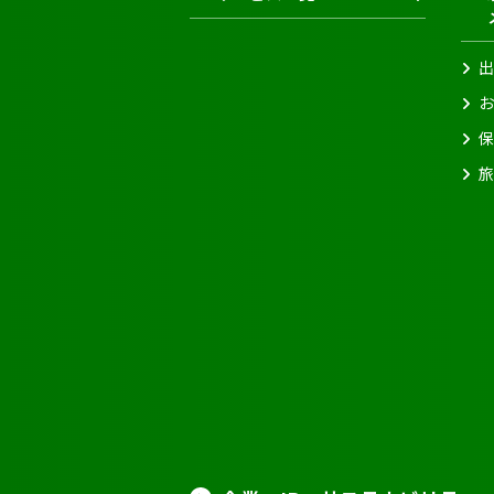
出
お
保
旅