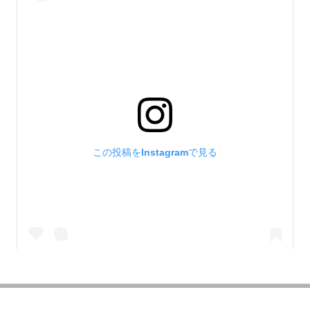
この投稿をInstagramで見る
JR東日本秋田バスケットボール部 PECKERS【公式】(@peckers_basketball)がシェアした投稿