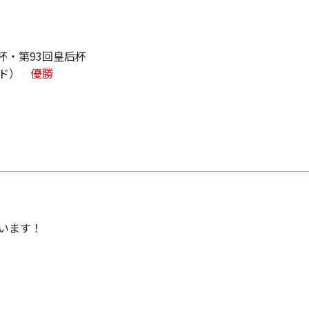
杯・第93回皇后杯
ンド）
優勝
ています！