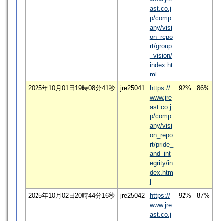
ast.co.j
p/comp
any/visi
on_repo
rt/group
_vision/
index.ht
ml
2025年10月01日19時08分41秒
jre25041
https://
92%
86%
www.jre
ast.co.j
p/comp
any/visi
on_repo
rt/pride_
and_int
egrity/in
dex.htm
l
2025年10月02日20時44分16秒
jre25042
https://
92%
87%
www.jre
ast.co.j