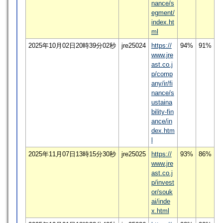
nance/s
egment/
index.ht
ml
2025年10月02日20時39分02秒
jre25024
https://
94%
91%
www.jre
ast.co.j
p/comp
any/ir/fi
nance/s
ustaina
bility-fin
ance/in
dex.htm
l
2025年11月07日13時15分30秒
jre25025
https://
93%
86%
www.jre
ast.co.j
p/invest
or/souk
ai/inde
x.html