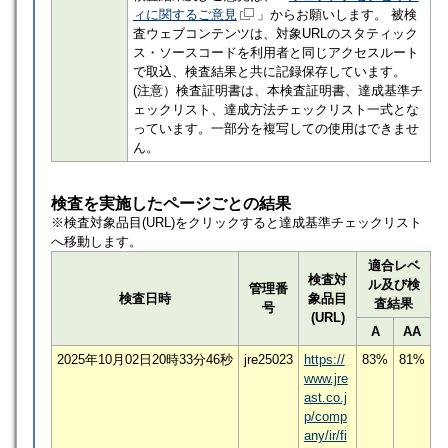
ィに関するご意見
」からお願いします。 被検
査ウェブコンテンツは、対象URLのスタティック
ス・ソースコードを利用者と同じアクセスルート
で取込、検査結果と共に記録保存しています。
(注意）検査証明書は、本検査証明書、達成基準チ
ェックリスト、達成方法チェックリスト一式とな
っています。一部分を複写しての使用はできませ
ん。
検査を実施したページごとの結果
※検査対象品目(URL)をクリックすると達成基準チェックリスト
へ移動します。
適合レベ
検査対
ル及び検
管理番
検査日時
象品目
査結果
号
(URL)
A
AA
2025年10月02日20時33分46秒
jre25023
https://
83%
81%
www.jre
ast.co.j
p/comp
any/ir/fi