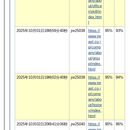
any/abo
ut/office
r/skill/in
dex.htm
l
2025年10月01日18時59分40秒
jre25038
https://
95%
93%
www.jre
ast.co.j
p/comp
any/abo
ut/grou
p/index.
html
2025年10月01日19時02分40秒
jre25039
https://
95%
94%
www.jre
ast.co.j
p/comp
any/abo
ut/histor
y/index.
html
2025年10月02日20時41分06秒
jre25040
https://
90%
86%
www.jre