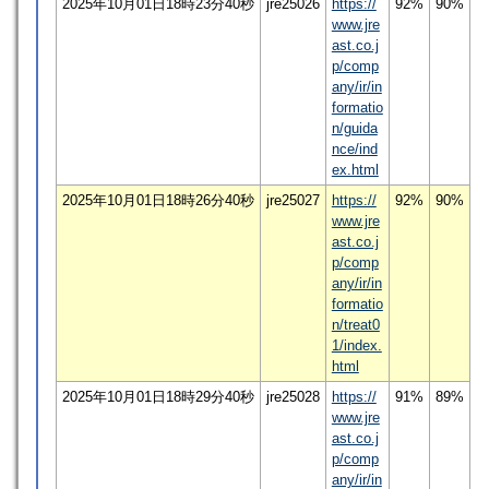
2025年10月01日18時23分40秒
jre25026
https://
92%
90%
www.jre
ast.co.j
p/comp
any/ir/in
formatio
n/guida
nce/ind
ex.html
2025年10月01日18時26分40秒
jre25027
https://
92%
90%
www.jre
ast.co.j
p/comp
any/ir/in
formatio
n/treat0
1/index.
html
2025年10月01日18時29分40秒
jre25028
https://
91%
89%
www.jre
ast.co.j
p/comp
any/ir/in