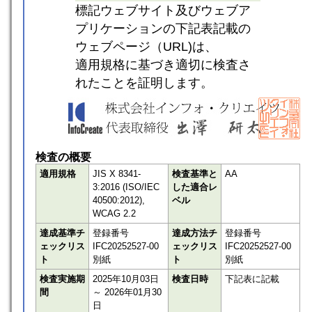
標記ウェブサイト及びウェブア
プリケーションの下記表記載の
ウェブページ（URL)は、
適用規格に基づき適切に検査さ
れたことを証明します。
検査の概要
適用規格
JIS X 8341-
検査基準と
AA
3:2016 (ISO/IEC
した適合レ
40500:2012),
ベル
WCAG 2.2
達成基準チ
登録番号
達成方法チ
登録番号
ェックリス
IFC20252527-00
ェックリス
IFC20252527-00
ト
別紙
ト
別紙
検査実施期
2025年10月03日
検査日時
下記表に記載
間
～ 2026年01月30
日