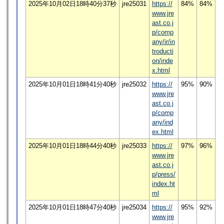
2025年10月02日18時40分37秒
jre25031
https://
84%
84%
www.jre
ast.co.j
p/comp
any/ir/in
troducti
on/inde
x.html
2025年10月01日18時41分40秒
jre25032
https://
95%
90%
www.jre
ast.co.j
p/comp
any/ind
ex.html
2025年10月01日18時44分40秒
jre25033
https://
97%
96%
www.jre
ast.co.j
p/press/
index.ht
ml
2025年10月01日18時47分40秒
jre25034
https://
95%
92%
www.jre