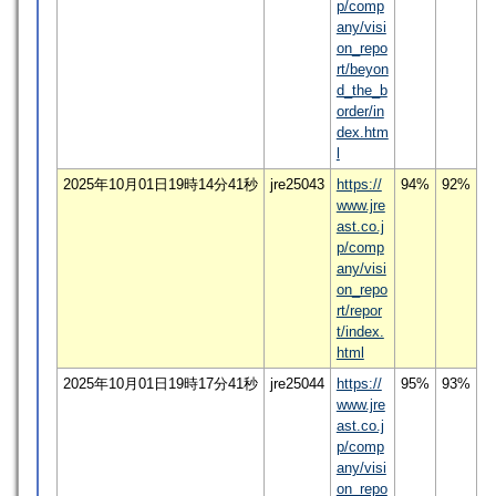
p/comp
any/visi
on_repo
rt/beyon
d_the_b
order/in
dex.htm
l
2025年10月01日19時14分41秒
jre25043
https://
94%
92%
www.jre
ast.co.j
p/comp
any/visi
on_repo
rt/repor
t/index.
html
2025年10月01日19時17分41秒
jre25044
https://
95%
93%
www.jre
ast.co.j
p/comp
any/visi
on_repo