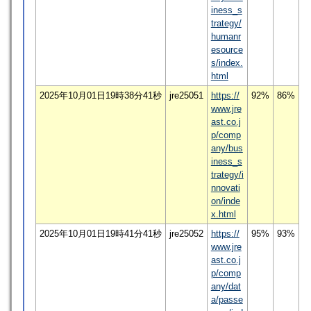
iness_s
trategy/
humanr
esource
s/index.
html
2025年10月01日19時38分41秒
jre25051
https://
92%
86%
www.jre
ast.co.j
p/comp
any/bus
iness_s
trategy/i
nnovati
on/inde
x.html
2025年10月01日19時41分41秒
jre25052
https://
95%
93%
www.jre
ast.co.j
p/comp
any/dat
a/passe