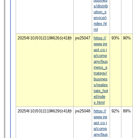
busines
s/distrib
ution_s
ervice/i
ndex.ht
ml
2025年10月01日19時26分41秒
jre25047
https://
93%
90%
www.jre
ast.co.j
p/comp
any/bus
iness_s
trategy/
busines
s/reales
tate_hot
el/inde
x.html
2025年10月01日19時29分41秒
jre25048
https://
92%
89%
www.jre
ast.co.j
p/comp
any/bus