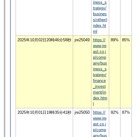
iness_s
trategy/
busines
s/other/i
ndex.ht
ml
2025年10月02日20時46分58秒
jre25049
https://
89%
85%
www.jre
ast.co.j
p/comp
any/bus
iness_s
trategy/
finance
_invest
ment/in
dex.htm
l
2025年10月01日19時35分41秒
jre25050
https://
92%
87%
www.jre
ast.co.j
p/comp
any/bus