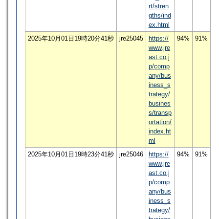
rt/stren
gths/ind
ex.html
2025年10月01日19時20分41秒
jre25045
https://
94%
91%
www.jre
ast.co.j
p/comp
any/bus
iness_s
trategy/
busines
s/transp
ortation/
index.ht
ml
2025年10月01日19時23分41秒
jre25046
https://
94%
91%
www.jre
ast.co.j
p/comp
any/bus
iness_s
trategy/