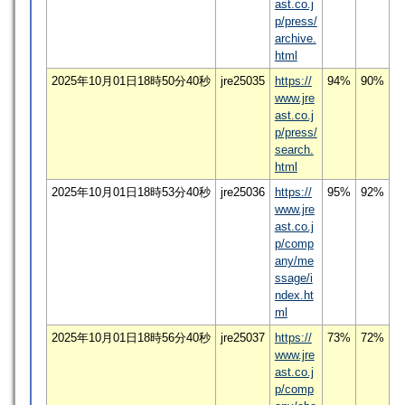
ast.co.j
p/press/
archive.
html
2025年10月01日18時50分40秒
jre25035
https://
94%
90%
www.jre
ast.co.j
p/press/
search.
html
2025年10月01日18時53分40秒
jre25036
https://
95%
92%
www.jre
ast.co.j
p/comp
any/me
ssage/i
ndex.ht
ml
2025年10月01日18時56分40秒
jre25037
https://
73%
72%
www.jre
ast.co.j
p/comp