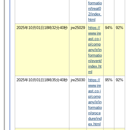
formatio
n/treat0
2/index.
html
2025年10月01日18時32分40秒
jre25029
https://
94%
92%
www.jre
ast.co.j
p/comp
any/ir/in
formatio
n/event/
index.ht
ml
2025年10月01日18時35分40秒
jre25030
https://
95%
92%
www.jre
ast.co.j
p/comp
any/ir/in
formatio
n/proce
dure/ind
ex.html