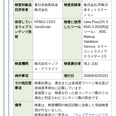
検査対象品
東日本旅客鉄道
検査依頼者
株式会社JR東日
目所有者
株式会社
本ネットステー
ション
依存してい
HTML5 CSS3
検査に使用
Libra Plus(JIS X
るウェブコ
JavaScript
したツール
8341-3:2016判定
ンテンツ技
ツール）, W3C
術
Markup
Validation
Service, カラー
コントラストア
ナライザー 2.5
検査機関
株式会社インフ
検査責任者
鴻上 正紀
ォ・クリエイツ
例外事項
発行日
2026年02月02日
その他注意
検査結果は、適合または達成度でページ単位及び
事項
達成基準単位に記載しています。
達成度とは、検査を行った総コンテンツ数のうち
適合と判定されたコンテンツ数の割合です。
備考
検査は、検査機関の検定試験に合格した登録検査
員が行ないました。
検査結果及びご意見は、「
ウェブアクセシビリテ