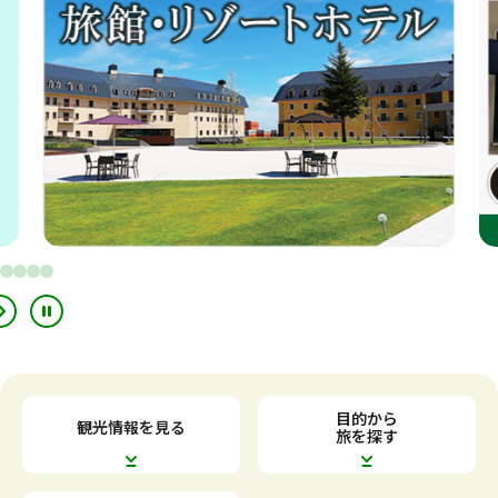
別
別
ウ
ウ
イ
イ
ン
ン
ド
ド
ウ
ウ
で
で
目的から
観光情報を見る
開
開
旅を探す
き
き
ま
ま