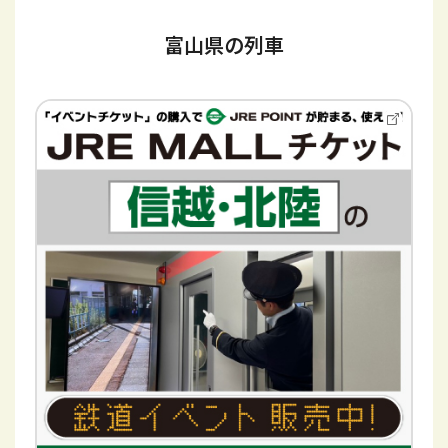
富山県の列車
別
ウ
イ
ン
ド
ウ
で
開
き
ま
す