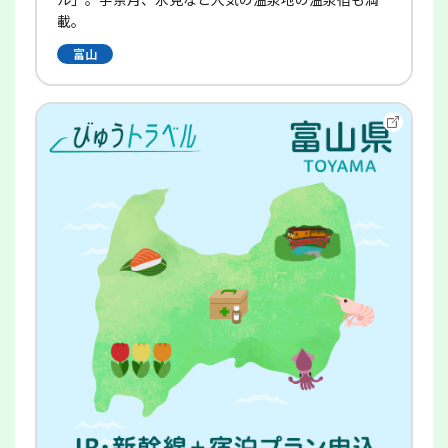
載。
富山
別
ウ
イ
ン
ド
ウ
で
開
き
ま
す