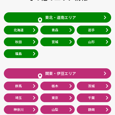
東北・道南エリア
北海道
青森
岩手
秋田
宮城
山形
福島
関東・伊豆エリア
群馬
栃木
茨城
埼玉
東京
千葉
神奈川
山梨
静岡