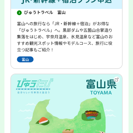
びゅうトラベル 富山
富山への旅行なら「JR・新幹線＋宿泊」がお得な
「びゅうトラベル」へ。黒部ダムや五箇山合掌造り
集落をはじめ、宇奈月温泉、氷見温泉など富山のお
すすめ観光スポット情報やモデルコース、旅行に役
立つ記事もご紹介！
富山
別
ウ
イ
ン
ド
ウ
で
開
き