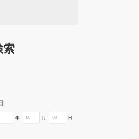
検索
日
年
月
日