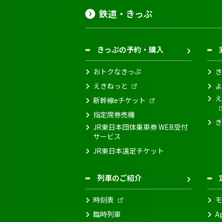
鉄道・きっぷ
きっぷの予約・購入
おトクなきっぷ
き
えきねっと
よ
え
新幹線eチケット
指定席券売機
き
JR東日本団体乗車券 WEB受付
サービス
JR東日本遠足チケット
列車のご紹介
時刻表
モ
臨時列車
A