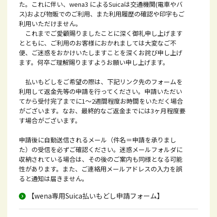
た。これに伴い、wena3 によるSuicaは交通機関(電車やバ
ス)および物販でのご利用、また利用履歴の確認や印字もご
利用いただけません。
これまでご愛顧賜りましたことに深く御礼申し上げます
とともに、ご利用のお客様におかれましては大変なご不
便、ご迷惑をおかけいたしますことを深くお詫び申し上げ
ます。何卒ご理解賜りますようお願い申し上げます。
払いもどしをご希望の際は、下記リンク先のフォームを
利用して返金先等の申請を行ってください。申請いただい
てから受付完了までに1～2週間程度お時間をいただく場合
がございます。なお、最終的なご返金までには3ヶ月程度要
す場合がございます。
申請後に自動送信されるメール（件名＝申請を承りまし
た）の受信を必ずご確認ください。迷惑メールフォルダに
収納されている場合は、その後のご案内も同様となる可能
性があります。また、ご連絡用メールアドレスの入力を誤
ると通知は届きません。
【wena専用Suica払いもどし申請フォーム】