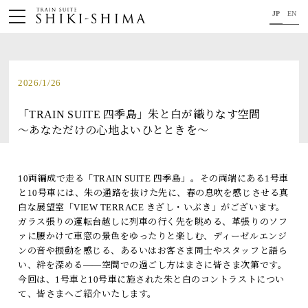
JP
EN
HOME
車内のご紹介
2026/1/26
旅の行程のご紹介
「TRAIN SUITE 四季島」朱と白が織りなす空間
～あなただけの心地よいひとときを～
パンフレット・旅のお申し込み
オリジナル商品のご案内
10両編成で走る「TRAIN SUITE 四季島」。その両端にある1号車
と10号車には、朱の通路を抜けた先に、春の息吹を感じさせる真
連載コラム
白な展望室「VIEW TERRACE きざし・いぶき」がございます。
ガラス張りの運転台越しに列車の行く先を眺める、革張りのソフ
地域をつなぐ懸け橋に。
ァに腰かけて車窓の景色をゆったりと楽しむ、ディーゼルエンジ
ンの音や振動を感じる、あるいはお客さま同士やスタッフと語ら
い、絆を深める――空間での過ごし方はまさに皆さま次第です。
コンセプト
今回は、1号車と10号車に施された朱と白のコントラストについ
て、皆さまへご紹介いたします。
プロジェクトメンバー