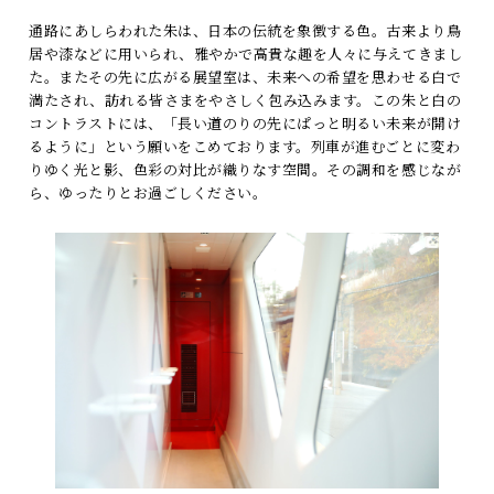
トピックス
通路にあしらわれた朱は、日本の伝統を象徴する色。古来より鳥
居や漆などに用いられ、雅やかで高貴な趣を人々に与えてきまし
よくあるお問い合わせ
た。またその先に広がる展望室は、未来への希望を思わせる白で
満たされ、訪れる皆さまをやさしく包み込みます。この朱と白の
コントラストには、「長い道のりの先にぱっと明るい未来が開け
アーカイブ
るように」という願いをこめております。列車が進むごとに変わ
「TRAIN SUITE 四季島」に安心してご乗車いただくために
りゆく光と影、色彩の対比が織りなす空間。その調和を感じなが
ら、ゆったりとお過ごしください。
公式ソーシャルメディア｜
Instagram
閉じる