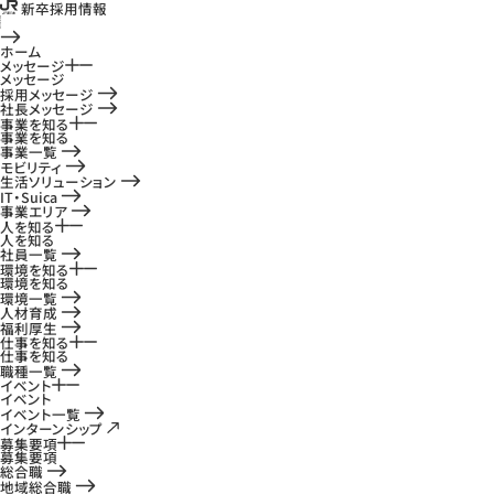
新卒採用情報
ホーム
メッセージ
メッセージ
採用メッセージ
社長メッセージ
事業を知る
事業を知る
事業一覧
モビリティ
生活ソリューション
IT・Suica
事業エリア
人を知る
人を知る
社員一覧
環境を知る
環境を知る
環境一覧
人材育成
福利厚生
仕事を知る
仕事を知る
職種一覧
イベント
イベント
イベント一覧
インターンシップ
募集要項
募集要項
総合職
地域総合職