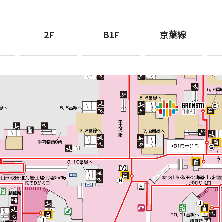
2F
B1F
京葉線