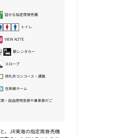
話せる指定席券売機
トイレ
VIEW ALTTE
駅レンタカー
スロープ
改札外コンコース・通路
在来線ホーム
定席・自由席特急券や乗車券がご
と、JR東海の指定席券売機