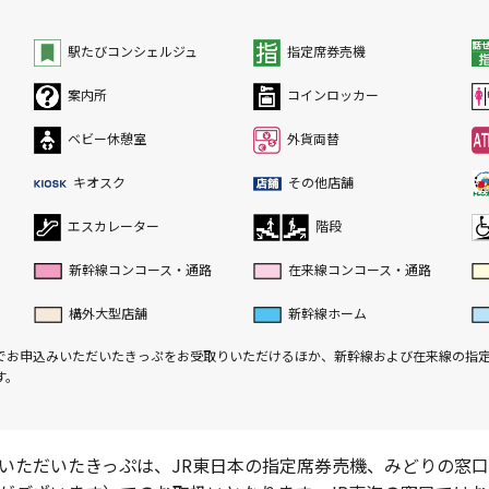
駅たびコンシェルジュ
指定席券売機
案内所
コインロッカー
ベビー休憩室
外貨両替
キオスク
その他店舗
エスカレーター
階段
新幹線コンコース・通路
在来線コンコース・通路
構外大型店舗
新幹線ホーム
でお申込みいただいたきっぷをお受取りいただけるほか、新幹線および在来線の指
す。
いただいたきっぷは、JR東日本の指定席券売機、みどりの窓口