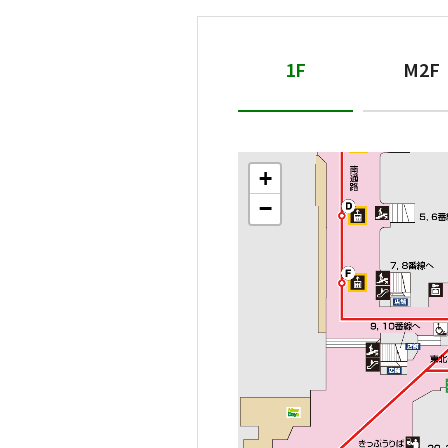
1F
M2F
+
+
+
+
+
+
+
−
−
−
−
−
−
−