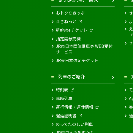
おトクなきっぷ
き
えきねっと
よ
え
新幹線eチケット
指定席券売機
き
JR東日本団体乗車券 WEB受付
サービス
JR東日本遠足チケット
列車のご紹介
時刻表
モ
臨時列車
A
運行情報・運休情報
券
遅延証明書
通
のってたのしい列車
JR東日本の列車たち