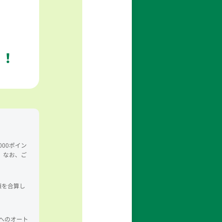
ト！
00ポイン
。なお、ご
額を合算し
aへのオート