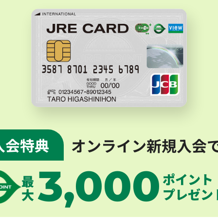
オンライン新規入会
入会特典
3,000
ポイント
最
プレゼン
大