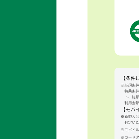
【条件
※必須条件
特典条件
ト、総額
利用金額
【モバイ
※新規入会
判定い
※モバイル
※カードタ