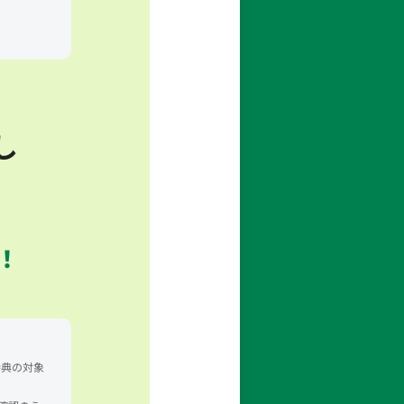
し
！
特典の対象