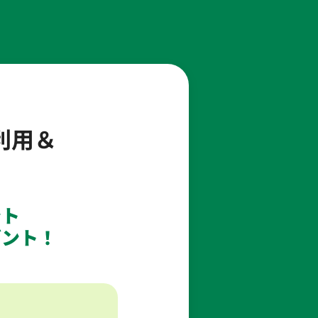
利用＆
ント
ゼント！