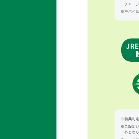
チャー
※モバイル
JR
※特典判定
※ご設定い
外とな