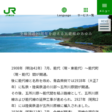
メニュー
Language
サービス一覧
MENU
1908年（明治41年）7月、能代（現・東能代）～能代町
（現・能代）間が開通。
後に能代線と名称を改め、青森県側では1918年（大正7
年）に私鉄・陸奥鉄道の川部～五所川原間が開通。
その後、五所川原～能代間を結ぶ路線として、五所川原
線および能代線の延伸工事が進められ、1927年（昭和2
年）には陸奥鉄道が五所川原線に編入されました。
1936年（昭和11年）7月、全線が開通し、両線の頭文字