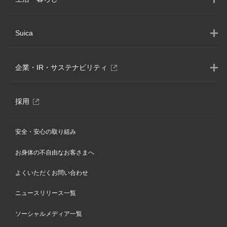
運行情報
関東・伊豆エリア
遅延証明書
信越・北陸エリア
JRE MALLショッピング
時刻表
Suica
おトクなきっぷでおでかけ
JRE MALLふるさと納税
別
えきねっと
列車でおでかけ
JRE MALLチケット
ウ
Suica
路線図
ィ
グルメでおでかけ
別
企業・IR・サステナビリティ
エキナカ・駅ビルのショップ・サービス
ン
Suica（カードタイプ）
臨時列車
ウ
温泉でおでかけ
ド
子育てサービス
ィ
モバイルSuica
ウ
指定席券売機
別
企業情報
大人の休日倶楽部
ン
サービス一覧
別
で
採用
ウ
Apple PayのSuica
変更・払い戻し・紛失
別
株主・投資家情報(IR)
ド
開
ィ
地・温泉
ウ
駅周辺サービスの利用イメージ
ウ
タッチでGo!新幹線
き
ン
ウ
ィ
定期券の購入
別
サステナビリティ
ィ
駅からハイキング
ま
ド
で
ウ
安全・安心の取り組み
ン
別
JRE POINT
ン
おトクなきっぷ
す
別
ウ
ニュースリリース
別
ィ
開
JR東日本びゅうダイナミックレールパック
ウ
ド
ド
ウ
で
別
ビューカード
ウ
ン
き
ィ
新幹線eチケット
お身体の不自由なお客さまへ
ウ
ウ
ィ
開
TYO By Shinkansen
ウ
ィ
ド
ン
で
ま
で
ン
き
ィ
在来線特急のご案内
ン
ウ
ド
開
駅たびコンシェルジュ
す
よくいただくお問い合わせ
ド
ま
開
ン
ド
で
ウ
き
ウ
す
ド
き
ウ
開
ワーケーション
で
ま
で
ニュースリリース一覧
ウ
で
き
ま
開
す
開
トランヴェール
で
開
ま
き
す
き
開
き
す
ソーシャルメディア一覧
ま
ま
き
ま
す