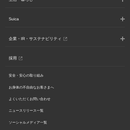
運行情報
関東・伊豆エリア
遅延証明書
信越・北陸エリア
JRE MALLショッピング
時刻表
Suica
おトクなきっぷでおでかけ
JRE MALLふるさと納税
別
えきねっと
列車でおでかけ
JRE MALLチケット
ウ
Suica
路線図
ィ
グルメでおでかけ
別
企業・IR・サステナビリティ
エキナカ・駅ビルのショップ・サービス
ン
Suica（カードタイプ）
臨時列車
ウ
温泉でおでかけ
ド
子育てサービス
ィ
モバイルSuica
ウ
指定席券売機
別
企業情報
大人の休日倶楽部
ン
サービス一覧
別
で
採用
ウ
Apple PayのSuica
変更・払い戻し・紛失
別
株主・投資家情報(IR)
ド
開
ィ
地・温泉
ウ
駅周辺サービスの利用イメージ
ウ
タッチでGo!新幹線
き
ン
ウ
ィ
定期券の購入
別
サステナビリティ
ィ
駅からハイキング
ま
ド
で
ウ
安全・安心の取り組み
ン
別
JRE POINT
ン
おトクなきっぷ
す
別
ウ
ニュースリリース
別
ィ
開
JR東日本びゅうダイナミックレールパック
ウ
ド
ド
ウ
で
別
ビューカード
ウ
ン
き
ィ
新幹線eチケット
お身体の不自由なお客さまへ
ウ
ウ
ィ
開
TYO By Shinkansen
ウ
ィ
ド
ン
で
ま
で
ン
き
ィ
在来線特急のご案内
ン
ウ
ド
開
駅たびコンシェルジュ
す
よくいただくお問い合わせ
ド
ま
開
ン
ド
で
ウ
き
ウ
す
ド
き
ウ
開
ワーケーション
で
ま
で
ニュースリリース一覧
ウ
で
き
ま
開
す
開
トランヴェール
で
開
ま
き
す
き
開
き
す
ソーシャルメディア一覧
ま
ま
き
ま
す