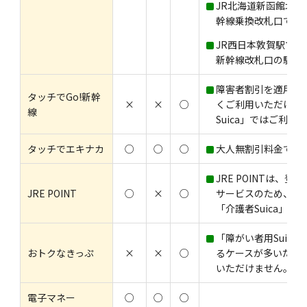
JR北海道新函館北斗
幹線乗換改札口では
JR西日本敦賀駅で
新幹線改札口の駅係
障害者割引を適用し
タッチでGo!新幹
×
×
○
くご利用いただける
線
Suica」ではご利
タッチでエキナカ
○
○
○
大人無割引料金での
JRE POINTは、
JRE POINT
○
×
○
サービスのため、任
「介護者Suica」
「障がい者用Suic
おトクなきっぷ
×
×
○
るケースが多いため、
いただけません。
電子マネー
○
○
○