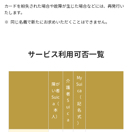
カードを紛失された場合や故障が生じた場合などには、再発行い
たします。
同じ名義で新たにお求めいただくことはできません。
サービス利用可否一覧
My
介
障が
Sui
護
い者
ca
者
Suic
（
S
a（
記
ui
本
名
c
人）
式
a
）