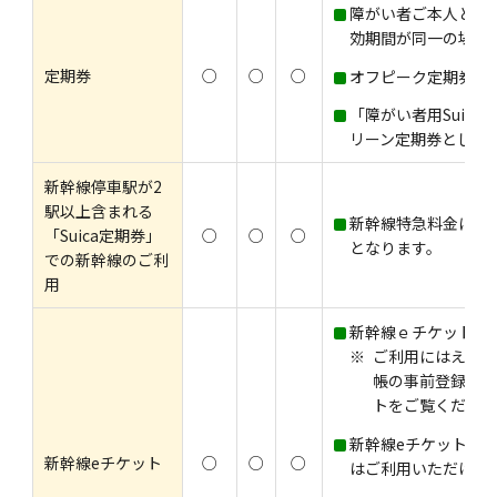
障がい者ご本人と介
効期間が同一の場合
定期券
○
○
○
オフピーク定期券の
「障がい者用Suica」
リーン定期券として
新幹線停車駅が2
駅以上含まれる
新幹線特急料金につ
「Suica定期券」
○
○
○
となります。
での新幹線のご利
用
新幹線ｅチケット（
ご利用にはえきね
帳の事前登録が必
トをご覧ください
新幹線eチケット（
新幹線eチケット
○
○
○
はご利用いただけま