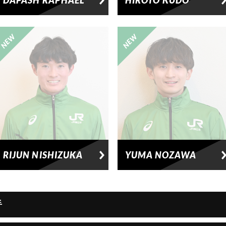
DAPASH RAPHAEL
HIROTO KUDO
RIJUN NISHIZUKA
YUMA NOZAWA
手