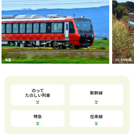
海里
のって
新幹線
たのしい列車
特急
在来線