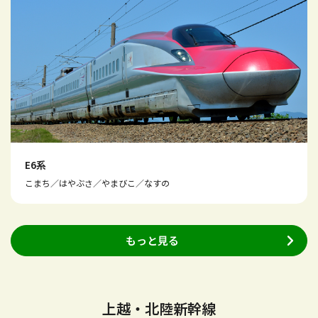
E6系
こまち／はやぶさ／やまびこ／なすの
もっと見る
上越・北陸新幹線