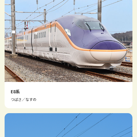
E8系
つばさ／なすの