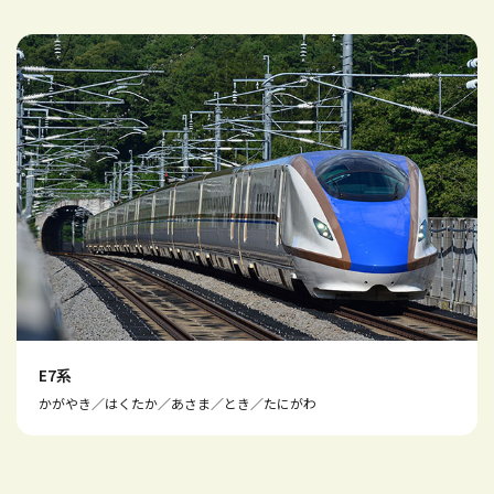
E7系
かがやき／はくたか／あさま／とき／たにがわ