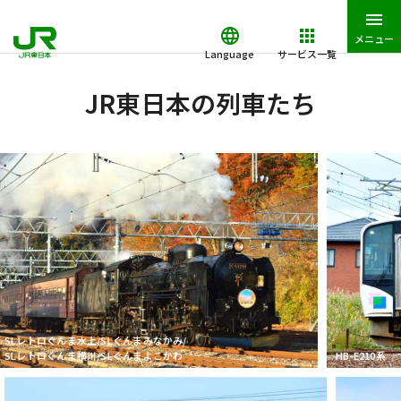
メニュー
Language
サービス一覧
JR東日本トップ
鉄道・きっぷ
JR東日本の列車たち
JR東日本の列車たち
上/SLぐんまみなかみ/
川/SLぐんまよこかわ
HB-E210系