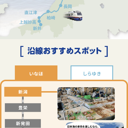
いなほ
しらゆき