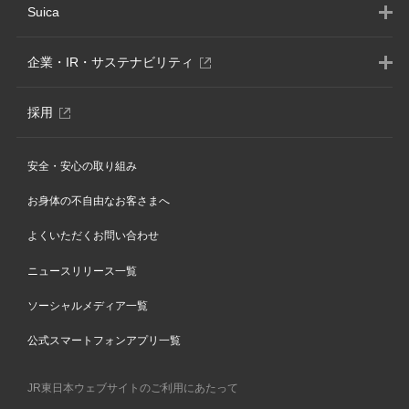
Suica
別
企業・IR・サステナビリティ
ウ
ィ
別
採用
ン
ウ
ド
ィ
ウ
安全・安心の取り組み
ン
で
ド
開
お身体の不自由なお客さまへ
ウ
き
で
ま
よくいただくお問い合わせ
開
す
き
ニュースリリース一覧
ま
す
ソーシャルメディア一覧
公式スマートフォンアプリ一覧
JR東日本ウェブサイトのご利用にあたって