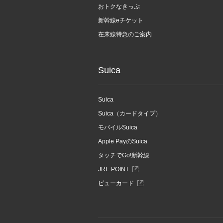
ま
おトクなきっぷ
す
新幹線eチケット
在来線特急のご案内
Suica
Suica
Suica（カードタイプ）
モバイルSuica
Apple PayのSuica
タッチでGo!新幹線
別
JRE POINT
ウ
別
ビューカード
ィ
ウ
ン
ィ
ド
ン
ウ
ド
で