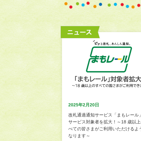
別
ウ
ィ
ン
ド
ウ
で
開
き
ま
す
2025年2月20日
改札通過通知サービス「まもレール
サービス対象者を拡大！～18 歳以
べての皆さまがご利用いただけるよ
なります～