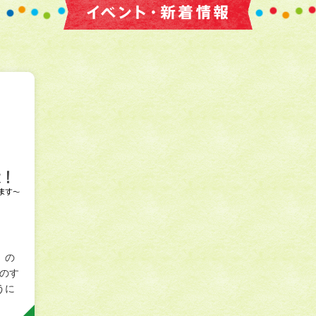
」の
上のす
うに