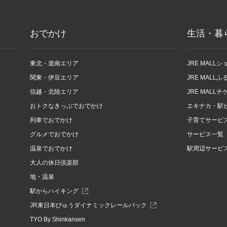
おでかけ
生活・暮
東北・道南エリア
JRE MALL
関東・伊豆エリア
JRE MALL
信越・北陸エリア
JRE MALL
おトクなきっぷでおでかけ
エキナカ・駅
列車でおでかけ
子育てサービ
グルメでおでかけ
サービス一覧
温泉でおでかけ
駅周辺サービ
大人の休日倶楽部
地・温泉
駅からハイキング
別
JR東日本びゅうダイナミックレールパック
ウ
TYO By Shinkansen
ィ