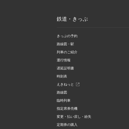
鉄道・きっぷ
きっぷの予約
路線図・駅
列車のご紹介
運行情報
遅延証明書
時刻表
別
えきねっと
ウ
路線図
ィ
ン
臨時列車
ド
指定席券売機
ウ
で
変更・払い戻し・紛失
開
定期券の購入
き