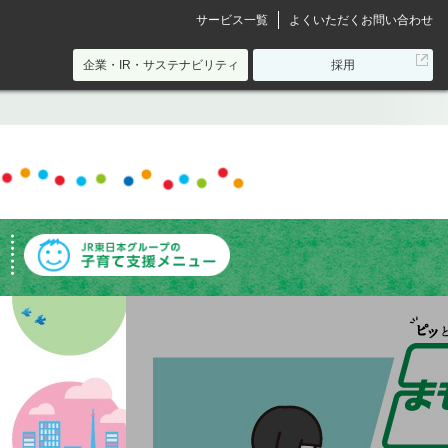
サービス一覧
よくいただくお問い合わせ
別
企業・IR・サステナビリティ
採用
ウ
ィ
ン
ド
ウ
で
開
き
ま
す