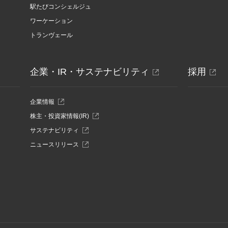
ン
駅たびコンシェルジュ
ド
ワーケーション
ウ
で
トランヴェール
開
き
ま
す
別
別
企業・IR・サステナビリティ
採用
ウ
ウ
ィ
ィ
別
企業情報
ウ
ン
ン
別
株主・投資家情報(IR)
ィ
ウ
ド
ド
ン
別
サステナビリティ
ィ
ド
ウ
ウ
ウ
ン
別
ニュースリリース
ウ
ィ
ド
で
で
ウ
で
ン
ウ
ィ
開
開
開
ド
で
ン
き
ウ
開
き
き
ド
ま
で
き
ウ
す
ま
ま
開
ま
で
き
す
す
す
開
ま
き
す
ま