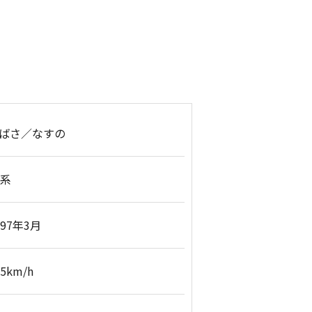
ばさ／なすの
3系
997年3月
75km/h