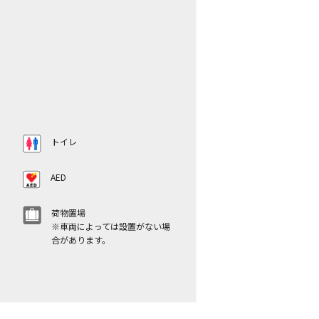
12号車
下り→
トイレ
AED
荷物置場
※車両によっては設置がない場
合があります。
14号車