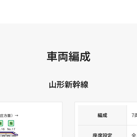
下り→
←上り（東京方面）
車両編成
山形新幹線
車
編成
7
下り→
←上り（東京方面）
座席設定
全