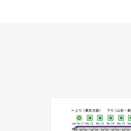
←上り（東京方面）
15号
←上り（東京方面）