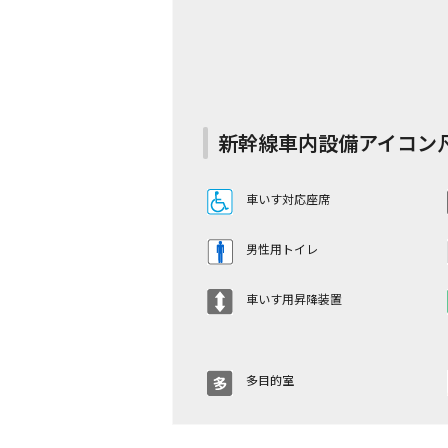
11号
←上り（東京方面）
新幹線車内設備アイコン
車いす対応座席
男性用トイレ
車いす用昇降装置
多目的室
13号