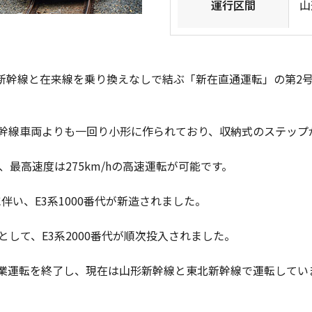
運行区間
山
、新幹線と在来線を乗り換えなしで結ぶ「新在直通運転」の第2号
幹線車両よりも一回り小形に作られており、収納式のステップ
最高速度は275km/hの高速運転が可能です。
に伴い、E3系1000番代が新造されました。
えとして、E3系2000番代が順次投入されました。
は営業運転を終了し、現在は山形新幹線と東北新幹線で運転してい