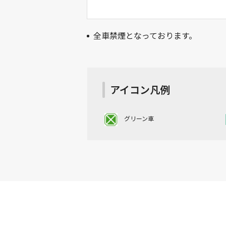
全車禁煙となっております。
アイコン凡例
17号
グリーン車
←上り（東京方面）