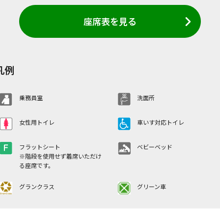
車
座席表を見る
下り→
←上り（東京方面）
凡例
乗務員室
洗面所
女性用トイレ
車いす対応トイレ
フラットシート
ベビーベッド
※階段を使用せず着席いただけ
る座席です。
グランクラス
グリーン車
車