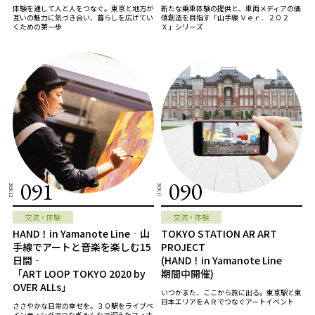
体験を通して人と人をつなぐ。東京と地方が
新たな乗車体験の提供と、車両メディアの価
互いの魅力に気づき合い、暮らしを広げてい
値創造を目指す「山手線 Ｖｅｒ．２０２
くための第一歩
Ｘ」シリーズ
091
090
2020.12
2020.11
交流・体験
交流・体験
HAND！in Yamanote Line‐山
TOKYO STATION AR ART
手線でアートと音楽を楽しむ15
PROJECT
日間‐
(HAND！in Yamanote Line
「ART LOOP TOKYO 2020 by
期間中開催)
OVER ALLs」
いつかまた、ここから旅に出る。東京駅と東
日本エリアをＡＲでつなぐアートイベント
ささやかな日常の幸せを。３０駅をライブペ
インティングでつなぎみんなで迎えたフィナ