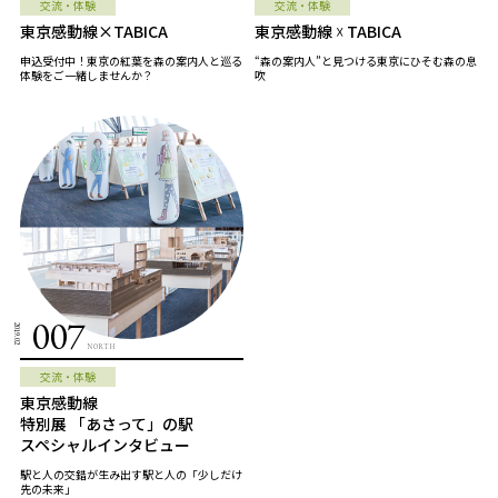
交流・体験
交流・体験
東京感動線×TABICA
東京感動線 ☓ TABICA
申込受付中！東京の紅葉を森の案内人と巡る
“森の案内人”と見つける東京にひそむ森の息
体験をご一緒しませんか？
吹
007
2019.02
NORTH
交流・体験
東京感動線
特別展 「あさって」の駅
スペシャルインタビュー
駅と人の交錯が生み出す駅と人の「少しだけ
先の未来」