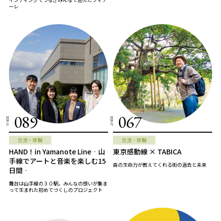
ーレ
089
067
2020.11
2020.07
交流・体験
交流・体験
HAND！in Yamanote Line‐山
東京感動線 × TABICA
手線でアートと音楽を楽しむ15
森の生命力が教えてくれる街の過去と未来
日間‐
舞台は山手線の３０駅。みんなの想いが集ま
って生まれた初めてづくしのプロジェクト