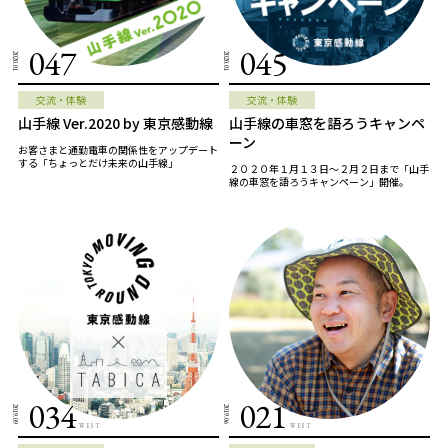
047
045
2020.01
2020.01
交流・体験
交流・体験
山手線 Ver.2020 by 東京感動線
山手線の車窓を語ろうキャンペ
ーン
お客さまと通勤電車の関係性をアップデート
する「ちょっとだけ未来の山手線」
２０２０年１月１３日～２月２日まで「山手
線の車窓を語ろうキャンペーン」開催。
034
021
2019.09
2019.06
WEST
WEST