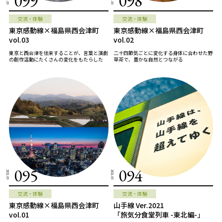
099
098
交流・体験
交流・体験
東京感動線×福島県西会津町
東京感動線×福島県西会津町
vol.03
vol.02
東京と西会津を往来することが、言葉と演劇
二十四節気ごとに変化する身体に合わせた野
の創作活動にたくさんの変化をもたらした
草茶で、豊かな自然とつながる
095
094
2021.03
2021.03
交流・体験
交流・体験
東京感動線×福島県西会津町
山手線 Ver.2021
vol.01
「旅気分食堂列車 -東北編-」