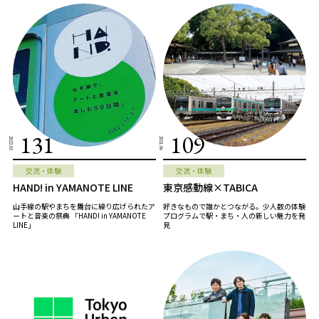
131
109
2022.03
2021.06
交流・体験
交流・体験
HAND! in YAMANOTE LINE
東京感動線×TABICA
山手線の駅やまちを舞台に繰り広げられたア
好きなもので誰かとつながる。少人数の体験
ートと音楽の祭典 「HAND! in YAMANOTE
プログラムで駅・まち・人の新しい魅力を発
LINE」
見