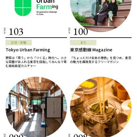
103
100
2021.04
2021.03
交流・体験
まち
Tokyo Urban Farming
東京感動線 Magazine
野菜は「買う」から「つくる」時代へ。小さ
「ちょっとだけ未来の景色」を見つめ、東京
な菜園があふれる東京を目指してみんなで育
の魅力を再発見するフリーマガジン
む自給自足カルチャー
2021.03
2021.03