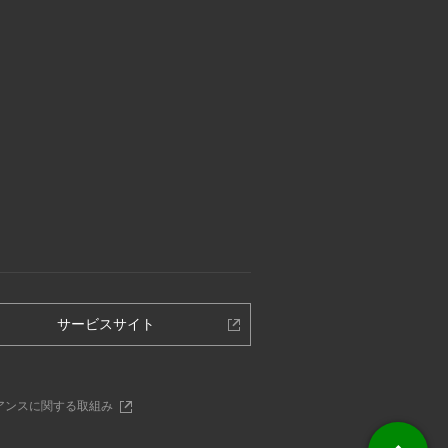
別
サービスサイト
ウ
ィ
ン
別
アンスに関する取組み
ド
ウ
ウ
ィ