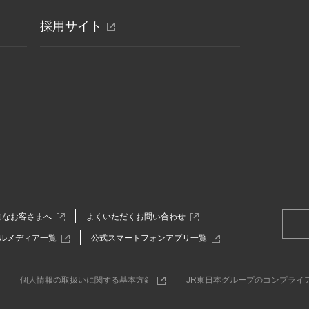
ウ
別
採用サイト
で
開
ウ
き
ィ
ま
ン
す
ド
ウ
で
開
き
ま
す
別
別
由なお客さまへ
よくいただくお問い合わせ
ウ
ウ
別
別
ルメディア一覧
公式スマートフォンアプリ一覧
ィ
ィ
ウ
ウ
ン
ン
ィ
ィ
ド
ド
ン
ン
ウ
ウ
別
個人情報の取扱いに関する基本方針
JR東日本グループのコンプライ
ド
ド
で
で
ウ
ウ
ウ
開
開
ィ