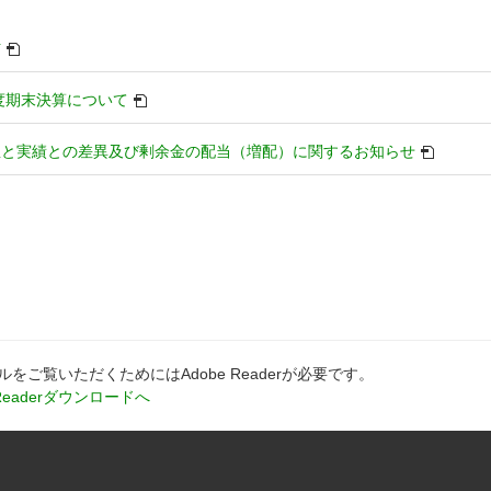
別
信
ウ
ィ
別
年度期末決算について
ン
ウ
ド
ィ
別
想と実績との差異及び剰余金の配当（増配）に関するお知らせ
ウ
ン
ウ
で
ド
ィ
開
ウ
ン
き
で
ド
ま
開
ウ
す
き
で
ま
開
す
き
ま
ルをご覧いただくためにはAdobe Readerが必要です。
す
別
 Readerダウンロードへ
ウ
ィ
ン
ド