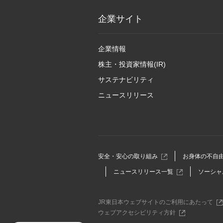
企業サイト
企業情報
株主・投資家情報(IR)
サステナビリティ
ニュースリリース
別
安全・安心の取り組み
お身体の不自
ウ
別
ニュースリリース一覧
ソーシャ
ィ
ウ
ン
ィ
ド
ン
ウ
別
JR東日本ウェブサイトのご利用にあたって
ド
で
ウ
別
ウェブアクセシビリティ方針
ウ
開
ィ
ウ