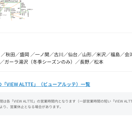
 ／秋田／盛岡 ／一ノ関／
古川／仙台／山形／米沢／福島／会
／
ガーラ湯沢（冬季シーズンのみ）／長野／松本
「VIEW ALTTE」（ビューアルッテ）一覧
各「VIEW ALTTE」の営業時間内となります（一部営業時間の短い「VIEW ALT
より、営業休止となる場合があります。