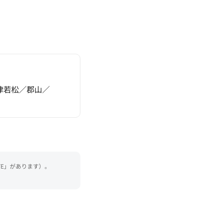
津若松／
郡山／
TE」があります）。