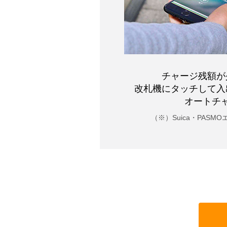
チャージ残額が
改札機にタッチして
入
オートチ
（※）Suica・PASMO