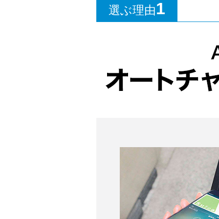
1
選ぶ理由