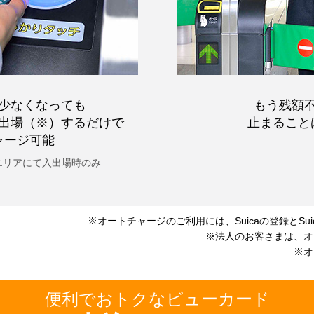
少なくなっても
もう残額
出場（※）するだけで
止まること
ャージ可能
エリア
にて入出場時のみ
※オートチャージのご利用には、Suicaの登録と
S
※法人のお客さまは、オ
※オ
便利でおトクなビューカード