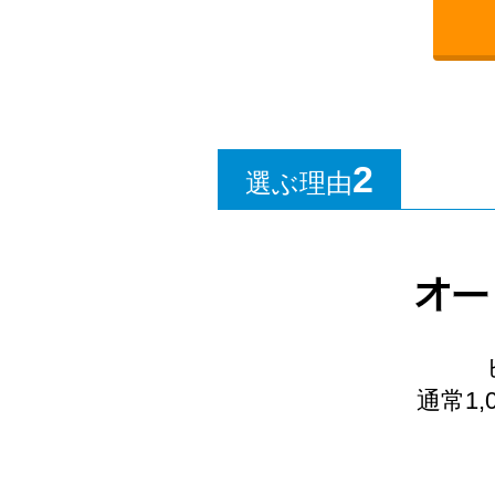
2
選ぶ理由
通常1