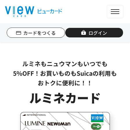
ME
カードをつくる
ログイン
個人のお客さま
法人のお客さま
ルミネもニュウマンもいつでも
カード一覧
5%OFF！お買いものもSuicaの利用も
おトクに便利に！！
もっと便利に使う
ルミネカード
ポイントを貯める
ポイントを使う