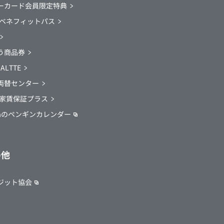
ーカード会員限定特典
EWベネフィットパス
う商品券
 ALTTE
両替センター
EW家賃保証プラス
icaのペンギンカレンダー
の他
ジット協会