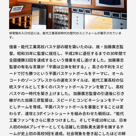
体育館の入口付近には、能代工業高校時代の歴代のユニフォームが展示されていま
す。
強豪・能代工業高校バスケ部の礎を築いたのは、故・加藤廣志監
督。昭和35年に監督に就任し、平成2年に退任するまでの30年間で
全国優勝33回を達成するという偉業を成し遂げました。加藤廣志
監督の有名な言葉が「平面は立体を制する」。高さの不利をスピ
ードで打ち勝つという平面バスケットボールをテーマに、オール
コートのゾーンプレスからの速攻スタイルは、能代工業高校の伝
統スタイルとして多くのバスケットボールファンを魅了し、高校
バスケの一時代を築き上げました。 加藤廣志監督の引退後に引き
継がれた加藤三彦監督は、スピードとコンビネーションをテーマ
としチームを育成。平面バスケットボールを基盤とすることは変
わらず、速攻と3ポイントシュートを組み合わせた戦術は、“能代
工業ファン”をさらに惹きつけました。 そして平成10年には、日本
人初のNBAプレイヤーとしても活躍した田臥勇太選手を擁するチ
ームが史上初の高校9冠を達成。社会現象を巻き起こしたほどの鮮