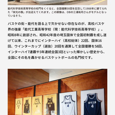
能代科学技術高等学校の校門をくぐると、全国優勝30回を記念して1988年に建てられ
た「栄光の像」が出迎えてくれます。この銅像は、OBの三浦祐司さんがモデルとなっ
ているそう。
バスケの街・能代を語る上で欠かせない存在なのが、高校バスケ
界の強豪「能代工業高等学校（現：能代科学技術高等学校）」。
昭和8年に創部され、昭和42年度の埼玉国体で全国初制覇を成し遂
げて以来、これまでにインターハイ（高校総体）22回、国体16
回、ウインターカップ（選抜）20回を通算して全国優勝を58回、
インターハイ7連覇や3年連続全国3冠といった輝かしい歴史から、
全国にその名を轟かせるバスケットボールの名門校です。