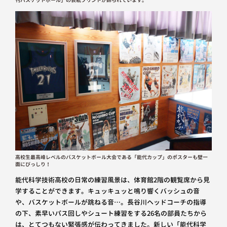
高校生最高峰レベルのバスケットボール大会である「能代カップ」のポスターも壁一
面にびっしり！
能代科学技術高校の日常の練習風景は、体育館2階の観覧席から見
学することができます。キュッキュッと鳴り響くバッシュの音
や、バスケットボールが跳ねる音…。長谷川ヘッドコーチの指導
の下、素早いパス回しやシュート練習をする26名の部員たちから
は、とてつもない緊張感が伝わってきました。新しい「能代科学