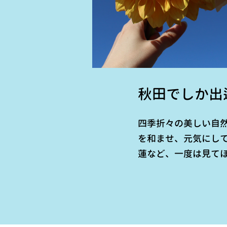
秋田でしか出
四季折々の美しい自
を和ませ、元気にし
蓮など、一度は見て