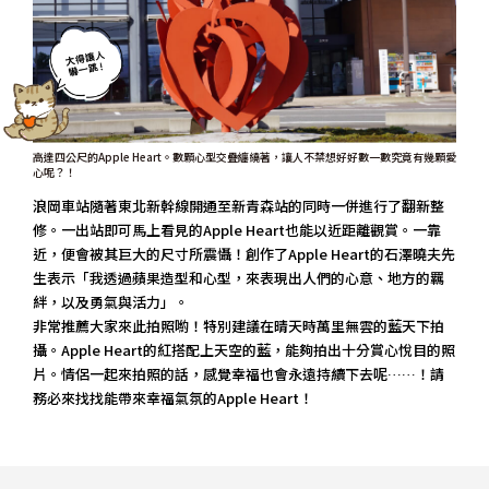
高達四公尺的Apple Heart。數顆心型交疊纏繞著，讓人不禁想好好數一數究竟有幾顆愛
心呢？！
浪岡車站隨著東北新幹線開通至新青森站的同時一併進行了翻新整
修。一出站即可馬上看見的Apple Heart也能以近距離觀賞。一靠
近，便會被其巨大的尺寸所震懾！創作了Apple Heart的石澤曉夫先
生表示「我透過蘋果造型和心型，來表現出人們的心意、地方的羈
絆，以及勇氣與活力」。
非常推薦大家來此拍照喲！特別建議在晴天時萬里無雲的藍天下拍
攝。Apple Heart的紅搭配上天空的藍，能夠拍出十分賞心悅目的照
片。情侶一起來拍照的話，感覺幸福也會永遠持續下去呢……！請
務必來找找能帶來幸福氣氛的Apple Heart！