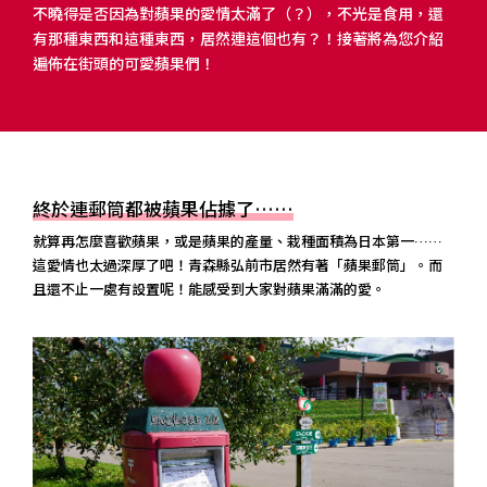
不曉得是否因為對蘋果的愛情太滿了（？），不光是食用，還
有那種東西和這種東西，居然連這個也有？！接著將為您介紹
遍佈在街頭的可愛蘋果們！
終於連郵筒都被蘋果佔據了……
就算再怎麼喜歡蘋果，或是蘋果的產量、栽種面積為日本第一……
這愛情也太過深厚了吧！青森縣弘前市居然有著「蘋果郵筒」。而
且還不止一處有設置呢！能感受到大家對蘋果滿滿的愛。