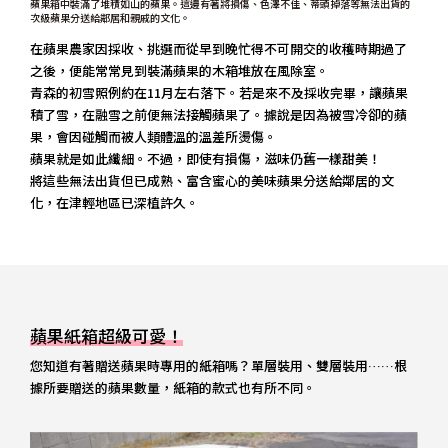
蘋果箱中裝滿了堆積如山的蘋果。這邊有著將損傷、色澤不佳、蒂頭掉落等無法出貨的
次級蘋果分送給鄰居和親戚的文化。
在蘋果農家因採收、挑選而從早到晚忙得不可開交的收穫時期過了
之後，便能常常見到裝滿蘋果的木箱堆放在風除室。
青森的初雪照例約在11月左右落下。若是來不及採收完畢，讓蘋果
積了雪，在融雪之前便無法接觸蘋果了。據說是因為被雪冷卻的蘋
果，會因碰觸而被人類體溫的溫差所燙傷。
蘋果就是如此纖細。不過，即使有損傷，滋味仍舊一樣甜美！
將這些無法出貨但已成熟、富含蜜心的美味蘋果分送給鄰居的文
化，在津輕地區已深植許久。
蘋果紙箱超級可愛！
您知道有著贈送蘋果時專用的紙箱嗎？單層裝用、雙層裝用……根
據所要贈送的蘋果數量，紙箱的款式也有所不同。