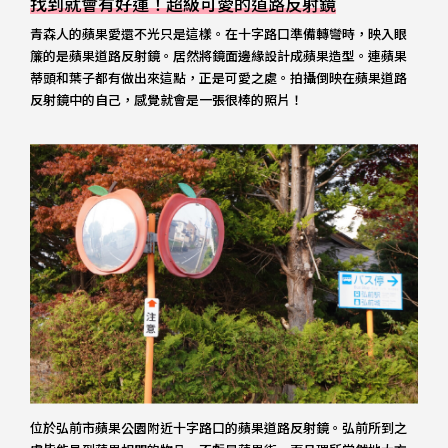
找到就會有好運！超級可愛的道路反射鏡
青森人的蘋果愛還不光只是這樣。在十字路口準備轉彎時，映入眼
簾的是蘋果道路反射鏡。居然將鏡面邊緣設計成蘋果造型。連蘋果
蒂頭和葉子都有做出來這點，正是可愛之處。拍攝倒映在蘋果道路
反射鏡中的自己，感覺就會是一張很棒的照片！
位於弘前市蘋果公園附近十字路口的蘋果道路反射鏡。弘前所到之