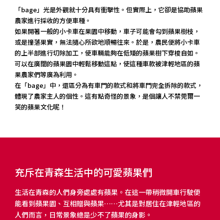
「bage」光是外觀就十分具有衝擊性。但實際上，它卻是協助蘋果
農家進行採收的方便車種。
如果開著一般的小卡車在果園中移動，車子可能會勾到蘋果樹枝，
或是撞落果實，無法隨心所欲地順暢往來。於是，農民便將小卡車
的上半部進行切除加工，使車輛能夠在低矮的蘋果樹下穿梭自如。
可以在廣闊的蘋果園中輕鬆移動這點，使這種車款被津輕地區的蘋
果農家們等廣為利用。
在「bage」中，還區分為有車門的款式和將車門完全拆除的款式，
體現了農家主人的個性。這有點奇怪的景象，是個讓人不禁莞爾一
笑的蘋果文化呢！
充斥在青森生活中的可愛蘋果們
生活在青森的人們身旁處處有蘋果。在這一帶稍微開車行駛便
能看到蘋果園、互相贈與蘋果……尤其是對居住在津輕地區的
人們而言，日常景象總是少不了蘋果的身影。