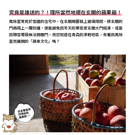
究竟是誰送的？！理所當然地擺在玄關的蘋果箱！
風除室常見於雪國的住宅中。在玄關周圍裝上玻璃隔間，將玄關的
門再隔上一層防護，便能避免因冬天的寒氣使玄關大門結凍，或是
因積雪導致無法開關門。而您知道在青森的津輕地區，有著因風除
室而展開的「蘋果文化」嗎？