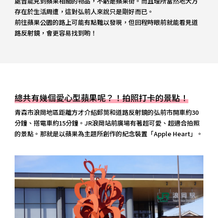
處皆能見到蘋果相關的物品，不虧是蘋果街。而且理所當然地大方
存在於生活周遭，這對弘前人來說只是剛好而已。
前往蘋果公園的路上可能有點難以發現，但回程時眼前就能看見道
路反射鏡，會更容易找到喲！
總共有幾個愛心型蘋果呢？！拍照打卡的景點！
青森市浪岡地區距離方才介紹郵筒和道路反射鏡的弘前市開車約30
分鐘、搭電車約15分鐘。JR浪岡站前廣場有著超可愛、超適合拍照
的景點。那就是以蘋果為主題所創作的紀念裝置「Apple Heart」。