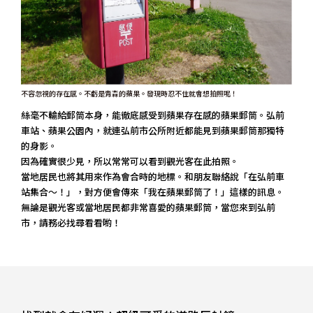
不容忽視的存在感。不虧是青森的蘋果。發現時忍不住就會想拍照呢！
絲毫不輸給郵筒本身，能徹底感受到蘋果存在感的蘋果郵筒。弘前
車站、蘋果公園內，就連弘前市公所附近都能見到蘋果郵筒那獨特
的身影。
因為確實很少見，所以常常可以看到觀光客在此拍照。
當地居民也將其用來作為會合時的地標。和朋友聯絡說「在弘前車
站集合～！」，對方便會傳來「我在蘋果郵筒了！」這樣的訊息。
無論是觀光客或當地居民都非常喜愛的蘋果郵筒，當您來到弘前
市，請務必找尋看看喲！