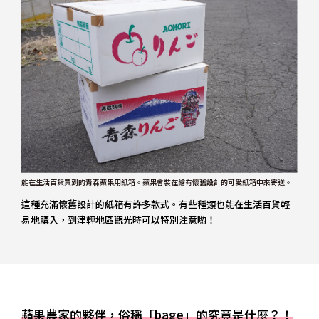
能在生活百貨買到的青森蘋果用紙箱。蘋果會裝在繪有懷舊設計的可愛紙箱中來寄送。
這種充滿懷舊設計的紙箱有許多款式。有些種類也能在生活百貨輕
易地購入，到津輕地區觀光時可以特別注意喲！
蘋果農家的夥伴，俗稱「bage」的究竟是什麼？！