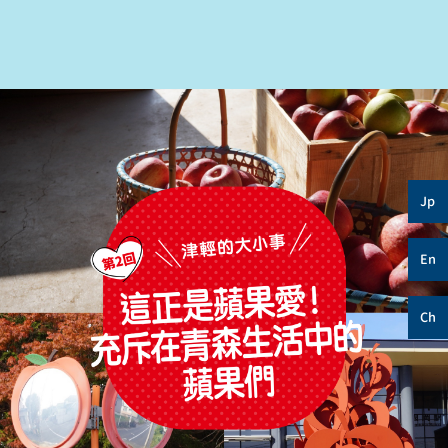
Jp
En
Ch